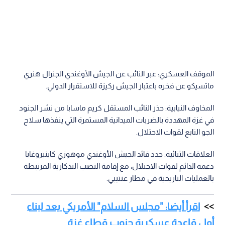
الموقف العسكري: عبر النائب عن الجيش الأوغندي الجنرال هنري
ماتسيكو عن فخره باعتبار الجيش ركيزة للاستقرار الدولي.
المخاوف النيابية: حذر النائب المستقل كريم ماسابا من نشر الجنود
في غزة المهددة بالضربات الميدانية المستمرة التي ينفذها سلاح
الجو التابع لقوات الاحتلال.
العلاقات الثنائية: جدد قائد الجيش الأوغندي موهوزي كاينيروغابا
دعمه الدائم لقوات الاحتلال، مع إقامة النصب التذكارية المرتبطة
بالعمليات التاريخية في مطار عنتيبي.
اقرأ أيضا: "مجلس السلام" الأمريكي يعد لبناء
أول قاعدة عسكرية جنوب قطاع غزة