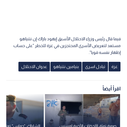
فيما قال رئيس وزراء الاحتلال الأسبق إيهود باراك إن نتنياهو
مستعد لتعريض الأسرى المحتجزين في غزة للخطر "على حساب
إظهار نفسه قويا".
غزة
تبادل اسرى
بنيامين نتنياهو
عدوان الاحتلال
اقرأ أيضاً
صورة توثق اللحظات الأخيرة لمسنين
الشاباك: "حماس" تعتبر خ