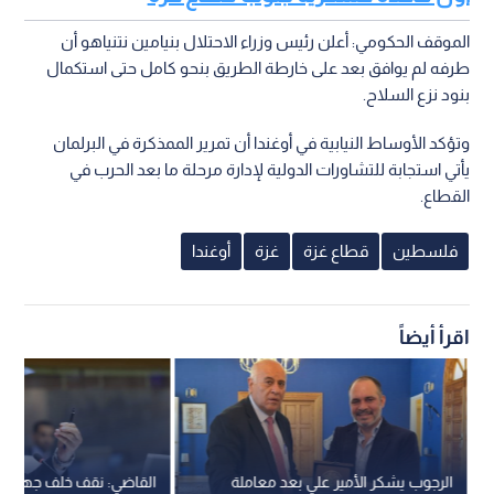
الموقف الحكومي: أعلن رئيس وزراء الاحتلال بنيامين نتنياهو أن
طرفه لم يوافق بعد على خارطة الطريق بنحو كامل حتى استكمال
بنود نزع السلاح.
وتؤكد الأوساط النيابية في أوغندا أن تمرير الممذكرة في البرلمان
يأتي استجابة للتشاورات الدولية لإدارة مرحلة ما بعد الحرب في
القطاع.
فلسطين
قطاع غزة
غزة
أوغندا
اقرأ أيضاً
الرجوب يشكر الأمير علي بعد معاملة
القاضي: نقف خلف جهود ا