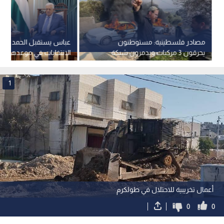
مصادر فلسطينية: مستوطنون
عباس يستقبل الحمد الله و
يحرقون 3 مركبات ويدمرون شبكة
الكهرباء جنوب نابلس - صور
تشرين الثاني 2026
1
أعمال تخريبية للاحتلال في طولكرم
0
0