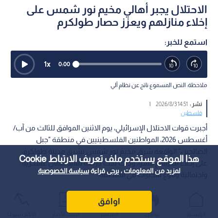
الاحتلال يجبر أهالي مخيم نور شمس على
إخلاء منازلهم ويعزز حصار طولكرم
استمع للخبر:
1
x
0:00
ملاحظة: النص المسموع ناتج عن نظام آلي
نشر :
14:51 2026/8/3
|
فلسطين
أجبرت قوات الاحتلال الإسرائيلي، يوم الاثنين الموافق للثالث من آب/
أغسطس 2026، المواطنين الفلسطينيين في منطقة "جبل
الصالحين" الواقعة شرق مخيم نور شمس بشرق مدينة طولكرم،
هذا الموقع يستخدم ملف تعريف الارتباط Cookie
على إخلاء منازلهم قسرا، وذلك تحت ذريعة تنفيذ أعمال عسكرية
لمزيد من المعلومات ، يرجى قراءة
سياسة الخصوصية
واحتمالية وقوع تفجيرات في المنطقة.
اوافق
الرئيسية
عواجل
المباشر
أحدث الأخبار
الأكثر شيوعًا