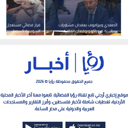
الصفدي وبيراموف يعقدان مشاورات
قرار قضائي مستعجل لفت
سياسية في باكو ويوقعان اتفاقية
السوسنة السوداء بعد قرا
لإعفاء التأشيرات ومذكرة طاقة
جميع الحقوق محفوظة رؤيا © 2026
موقع إخباري أردني تابع لقناة رؤيا الفضائية. تابعوا معنا آخر الأخبار المحلية
الأردنية، تغطيات شاملة لأخبار فلسطين، وأبرز التقارير والمستجدات
العربية والدولية على مدار الساعة.