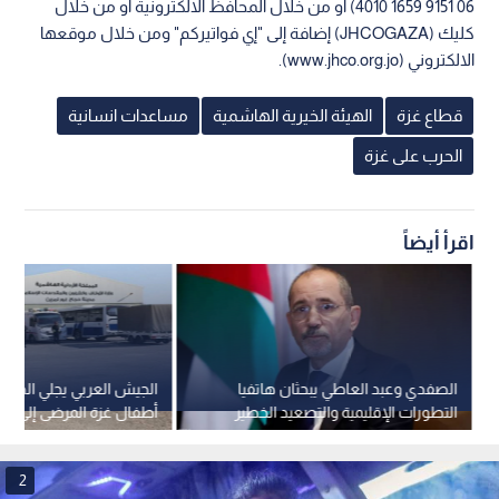
4010 1659 9151 06) أو من خلال المحافظ الالكترونية أو من خلال
كليك (JHCOGAZA) إضافة إلى "إي فواتيركم" ومن خلال موقعها
الالكتروني (www.jhco.org.jo).
قطاع غزة
الهيئة الخيرية الهاشمية
مساعدات انسانية
الحرب على غزة
اقرأ أيضاً
الصفدي وعبد العاطي يبحثان هاتفيا
التطورات الإقليمية والتصعيد الخطير
أطفال غزة المرضى إلى ا
بالضفة وغزة
الأردنية
2