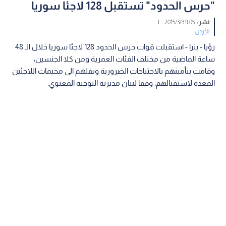
"حرس الحدود" تستقبل 128 لاجئا سوريا
نشر :
9:05 2015/3/3
|
الأردن
رؤيا - بترا - استقبلت قوات حرس الحدود 128 لاجئا سوريا خلال الـ 48
ساعة الماضية من مختلف الفئات العمرية ومن كلا الجنسين،
وقامت بتأمينهم بالاحتياجات الضرورية ونقلهم الى مخيمات اللاجئين
المعدة لاستقبالهم، وفقا لبيان مديرية التوجيه المعنوي.