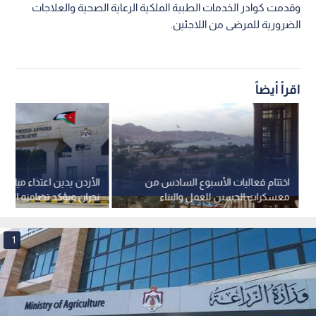
وقدمت كوادر الخدمات الطبية الملكية الرعاية الصحية والعلاجات
الضرورية للمرضى من اللاجئين.
اقرأ أيضاً
اختتام فعاليات الأسبوع السادس من
الأردن يدين اعتداء ميليشي
معسكرات الحسين للعمل والبناء
نجران ويؤكد تضامنه المط
بالعقبة لعام 2026
السعودية
1