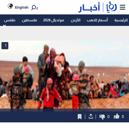
English
الرئيسية
أسعار الذهب
الأردن
مونديال 2026
فلسطين
طقس
1
0
0