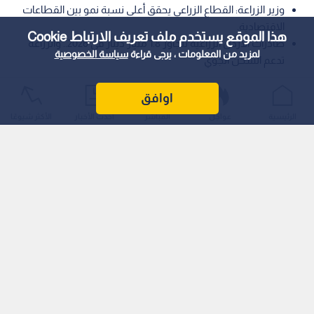
وزير الزراعة: القطاع الزراعي يحقق أعلى نسبة نمو بين القطاعات
الاقتصادية.
هذا الموقع يستخدم ملف تعريف الارتباط Cookie
صادرات الأردن الزراعية تتجاوز 1.8 مليار دينار في 2026.. والزراعة
لمزيد من المعلومات ، يرجى قراءة
سياسة الخصوصية
تدعم الشحن الجوي
أكد وزير الزراعة الدكتور صائب خريسات أن المزارع الأردني يشكل
اوافق
ركيزة أساسية من ركائز الأمن الغذائي، مشيرا إلى أن القطاع الزراعي
الرئيسية
عواجل
المباشر
أحدث الأخبار
الأكثر شيوعًا
حقق رغم التحديات أعلى نسبة نمو مع نهاية عام 2025 وحتى الربع
الأول من العام الحالي، مقارنة بباقي القطاعات الاقتصادية الأخرى.