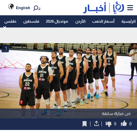
English
الرئيسية
أسعار الذهب
الأردن
مونديال 2026
فلسطين
طقس
1
من مباراة سابقة
0
0