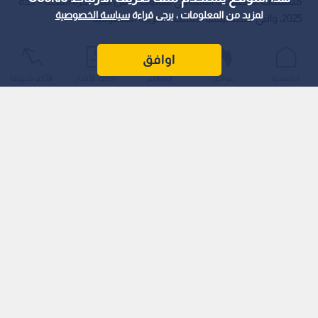
منافسات المجموعة الثالثة في نهائيات كأس آسيا لكرة السلة – جدة
لمزيد من المعلومات ، يرجى قراءة
سياسة الخصوصية
2025، والتي تستضيفها المملكة العربية السعودية.
اوافق
الرئيسية
عواجل
المباشر
أحدث الأخبار
الأكثر شيوعًا
وأقيمت الحصة التدريبية الأخيرة في الصالة المغطاة بمدينة الملك
عبدالله الرياضية في جدة، بمشاركة جميع اللاعبين، حيث ركز الجهاز
الفني بقيادة المدرب الكندي روي رانا على تطبيق الخطط الدفاعية
والهجومية التي سيتم اعتمادها خلال اللقاء. وشهدت التدريبات
أجواء حماسية تعكس الجدية والطموح الكبيرين لدى اللاعبين لتحقيق
بداية قوية في البطولة.