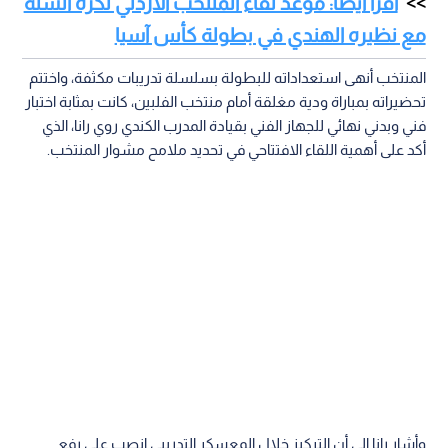
اقرأ أيضا: موعد لقاء المنتخب الاردني لكرة السلة
مع نظيره الهندي في بطولة كأس آسيا
المنتخب أنهى استعداداته للبطولة بسلسلة تدريبات مكثفة، واختتم
تحضيراته بمباراة ودية مغلقة أمام منتخب الفلبين، كانت بمثابة اختبار
فني وبدني نهائي للجهاز الفني بقيادة المدرب الكندي روي رانا، الذي
أكد على أهمية اللقاء الافتتاحي في تحديد ملامح مشوار المنتخب.
وأشار رانا إلى أن التركيز خلال المعسكر التدريبي انصب على رفع