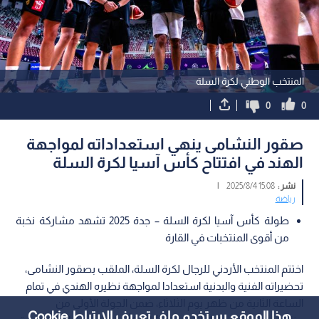
المنتخب الوطني لكرة السلة
0
0
صقور النشامى ينهي استعداداته لمواجهة
الهند في افتتاح كأس آسيا لكرة السلة
نشر :
15:08 2025/8/4
|
رياضة
طولة كأس آسيا لكرة السلة – جدة 2025 تشهد مشاركة نخبة
من أقوى المنتخبات في القارة
اختتم المنتخب الأردني للرجال لكرة السلة، الملقب بصقور النشامى،
تحضيراته الفنية والبدنية استعدادا لمواجهة نظيره الهندي في تمام
الساعة الثانية من ظهر يوم الثلاثاء، ضمن الجولة الأولى من
هذا الموقع يستخدم ملف تعريف الارتباط Cookie