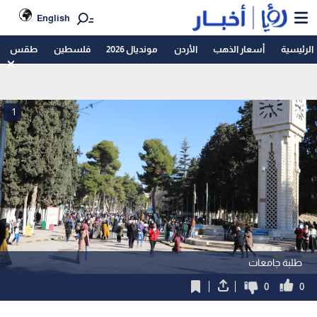
English
الرئيسية
أسعار الذهب
الأردن
مونديال 2026
فلسطين
طقس
1
طلبة جامعات
0
0