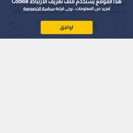
هذا الموقع يستخدم ملف تعريف الارتباط Cookie
العموش بتعديل نص الـمادة (30)، وذلك باستبدال حرف "أو" بحرف
لمزيد من المعلومات ، يرجى قراءة
سياسة الخصوصية
"و"، ليصبح النص يلزم بالنشر على الـموقع الإلكتروني للدائرة "و"في
صحيفتين يوميتين من الصحف الأكثر انتشارا.
اوافق
الرئيسية
عواجل
المباشر
أحدث الأخبار
الأكثر شيوعًا
وأكد العموش، في مداخلة له تحت قبة الـبرلمان، أن هذا التعديل
يسهم في الحفاظ على استمرارية الصحف اليومية من خلال رفدها
بالإيرادات الـمالية، إلى جانب تعزيز الشفافية وضمان وصول
الـمعلومات الـمتعلقة باستملاك الأراضي إلى كافة شرائح الـمجتمع.