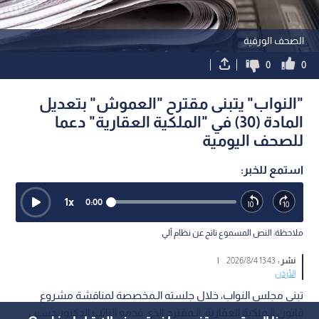
الصحف الورقية
0
0
"النواب" يتبنى مقترح "العموش" بتعديل
المادة (30) في "الملكية العقارية" دعما
للصحف اليومية
استمع للخبر:
1
x
0:00
ملاحظة: النص المسموع ناتج عن نظام آلي
نشر :
13:43 2026/8/4
|
الأردن
تبنى مجلس النواب، خلال جلسته الـمخصصة لمناقشة مشروع
قانون الـملكية العقارية، الـمقترح الذي قدمه النائب الدكتور حسين