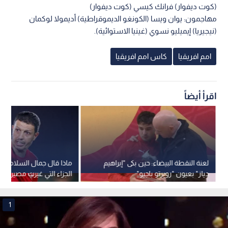
(كوت ديفوار) فرانك كيسي (كوت ديفوار)
مهاجمون: يوان ويسا (الكونغو الديموقراطية) أديمولا لوكمان
(نيجيريا) إيميليو نسوي (غينيا الاستوائية).
امم افريقيا
كاس امم افريقيا
اقرأ أيضاً
لعنة النقطة البيضاء: حين بكى "إبراهيم
ماذا قال جمال السلامي ع
دياز" بعيون "روبرتو باجيو"
الجزاء التي غيرت مصير نهائ
1