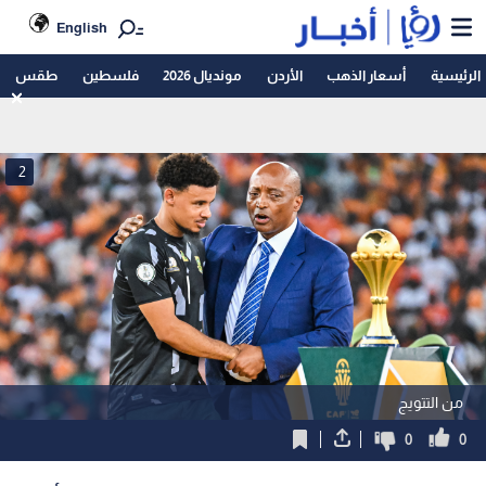
English
الرئيسية
أسعار الذهب
الأردن
مونديال 2026
فلسطين
طقس
2
من التتويج
0
0