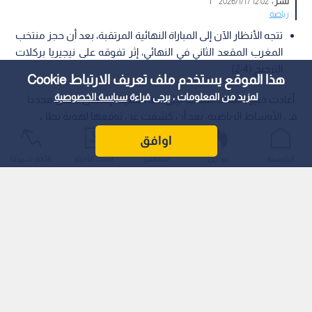
نشر :
12:02 2026/1/17
|
رياضة
تتجه الأنظار الآن إلى المباراة النهائية المرتقبة، بعد أن حجز منتخب
المغرب المقعد الثاني في النهائي، إثر تفوقه على نيجيريا بركلات
الترجيح (4-2)
هذا الموقع يستخدم ملف تعريف الارتباط Cookie
لمزيد من المعلومات ، يرجى قراءة
سياسة الخصوصية
أعادت خبيرة الفلك اللبنانية ليلى عبد اللطيف إشعال الجدل مجددا
في الأوساط الرياضية، بعد أن كشفت عن توقعها لهوية بطل
كأس الأمم الإفريقية 2025، وذلك عقب خروج منتخب مصر من
اوافق
المنافسة.
الرئيسية
عواجل
المباشر
أحدث الأخبار
الأكثر شيوعًا