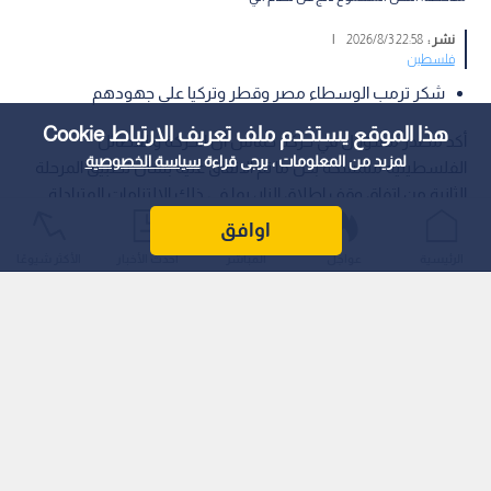
نشر :
22:58 2026/8/3
|
فلسطين
شكر ترمب الوسطاء مصر وقطر وتركيا على جهودهم
هذا الموقع يستخدم ملف تعريف الارتباط Cookie
أكد مصدر مسؤول في حركة حماس أن الحركة والفصائل
لمزيد من المعلومات ، يرجى قراءة
سياسة الخصوصية
الفلسطينية متمسكة بكل ما تم الاتفاق عليه بشأن تطبيق المرحلة
الثانية من اتفاق وقف إطلاق النار، بما في ذلك الالتزامات المتبادلة
لكل الأطراف.
اوافق
الرئيسية
عواجل
المباشر
أحدث الأخبار
الأكثر شيوعًا