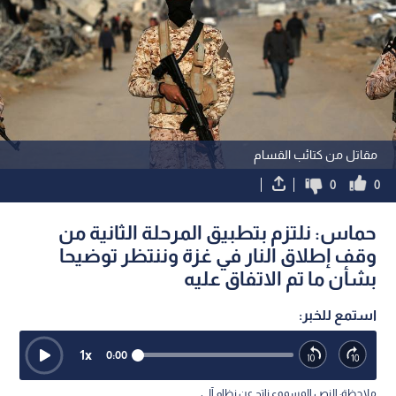
مقاتل من كتائب القسام
0
0
حماس: نلتزم بتطبيق المرحلة الثانية من
وقف إطلاق النار في غزة وننتظر توضيحا
بشأن ما تم الاتفاق عليه
استمع للخبر:
1
x
0:00
ملاحظة: النص المسموع ناتج عن نظام آلي