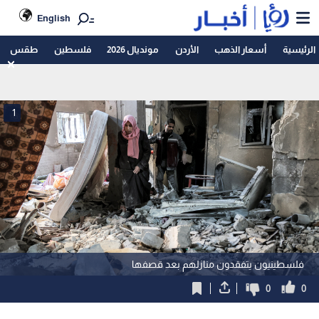
English
الرئيسية
أسعار الذهب
الأردن
مونديال 2026
فلسطين
طقس
1
فلسطينيون يتفقدون منازلهم بعد قصفها
0
0