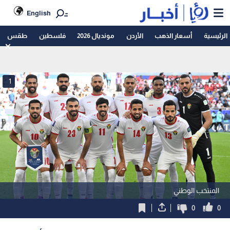
English
الرئيسية
أسعار الذهب
الأردن
مونديال 2026
فلسطين
طقس
1
المنتخب الوطني
0
0