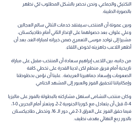
التكتيكي والجماعي، ونحن نحضر بالشكل المطلوب لكي نظهر
بالصورة الطيبة.
وبين عموتة أن المنتخب سيفتقد خدمات الثنائي سالم العجالين
وعلي علوان، بعد حصولهما على الإنذار الثاني أمام طاجيكستان،
مشيرا إلى تواجد موسى التعمري ضمن خيراته لمباراة الغد، بعد أن
أظهر اللاعب جاهزيته لخوض اللقاء.
من جانبه، بين اللاعب إبراهيم سعادة أن المنتخب مقبل على مباراة
تاريخية أمام فريق منظم لكن لدينا القدرة على تخطي كافة
الصعوبات وإسعاد جماهيرنا العريضة.. علينا أن نؤمن بحظوظنا
وإمكانياتنا لتحقيق الفوز والعبور إلى المشهد الختامي.
وكان منتخب النشامى استهل مشاركته بالبطولة بالفوز على ماليزيا
4-0، قبل أن يتعادل مع كوريا الجنوبية 2-2، ويتعثر أمام البحرين 0-1،
فيما حقق الفوز على العراق 3-2 في دور الـ 16، وتخطى طاجيكستان
بالدور ربع النهائي بهدف نظيف.