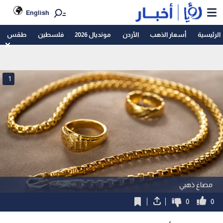
English
الرئيسية
أسعار الذهب
الأردن
مونديال 2026
فلسطين
طقس
1
مصاغ ذهبي
0
0