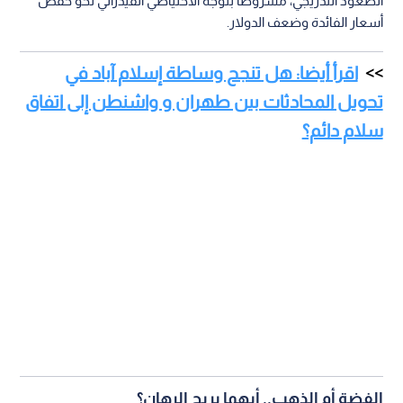
الصعود التدريجي، مشروطا بتوجه الاحتياطي الفيدرالي نحو خفض
أسعار الفائدة وضعف الدولار.
اقرأ أيضا: هل تنجح وساطة إسلام آباد في
تحويل المحادثات بين طهران و واشنطن إلى اتفاق
سلام دائم؟
الفضة أم الذهب.. أيهما يربح الرهان؟