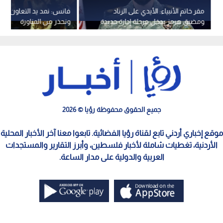
مقر خاتم الأنبياء: الأيدي على الزناد
فانس: نمد يد التعاون إل
ومضيق هرمز يدخل مرحلة إدارة جديدة
ونحذر من المناورة
جميع الحقوق محفوظة رؤيا © 2026
موقع إخباري أردني تابع لقناة رؤيا الفضائية. تابعوا معنا آخر الأخبار المحلية
الأردنية، تغطيات شاملة لأخبار فلسطين، وأبرز التقارير والمستجدات
العربية والدولية على مدار الساعة.