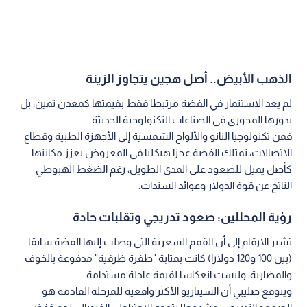
الذهب الأبيض.. أصل هجين يتجاوز الزينة
لم يعد الاستثمار في الفضة مرتبطا فقط بقيمتها كمعدن ثمين، بل
بدورها المحوري في الصناعات التكنولوجية الحديثة.
فمن تكنولوجيا النانو والألواح الشمسية إلى الأجهزة الطبية وقطاع
الاتصالات، تمتلك الفضة عجزا هيكليا في المعروض يعزز مكانتها
كأصل يميل للصعود على المدى الطويل، رغم الضغط الهبوطي
الناتج عن قوة الدولار وعوائد السندات.
رؤية المحللين: صعود تدريجي وتقلبات حادة
تشير الارقام إلى أن القمم السعرية التي وصلت إليها الفضة سابقا
(بين 100 و120 دولارا) كانت بمثابة "طفرة ظرفية" مدفوعة بالخوف
والمضاربة، وليست انعكاسا لقيمة عادلة مستدامة.
ويتوقع صليبي أن السيناريو الأكثر واقعية للمرحلة القادمة هو