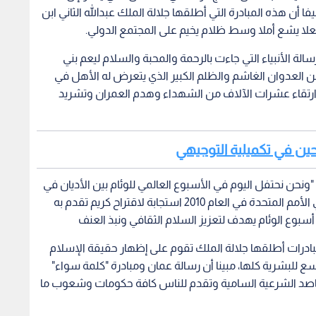
 أن هذه المبادرة التي أطلقها جلالة الملك عبدالله الثاني ابن
 يشع أملا وسط ظلام يخيم على المجتمع الدولي.
الة الأنبياء التي جاءت بالرحمة والمحبة والسلام ليعم بني
ن العدوان الغاشم والظلم الكبير الذي يتعرض له الأهل في
تقاء عشرات الآلاف من الشهداء وهدم العمران وتشريد
جحين في تكميلية التوجيهي
نحن نحتفل اليوم في الأسبوع العالمي للوئام بين الأديان في
هذا البلد الكريم نفتخر بأن هذا الأسبوع تم اعتماده في الأمم المتحدة في العام 2010 استجابة لاقتراح كريم تقدم به
ن أسبوع الوئام يهدف لتعزيز السلام الثقافي ونبذ العنف
ادرات أطلقها جلالة الملك تقوم على إظهار حقيقة الإسلام
تسع للبشرية كلها، مبينا أن رسالة عمان ومبادرة "كلمة سواء"
مقاصد الشرعية السامية وتقدم للناس كافة حكومات وشعوب ما