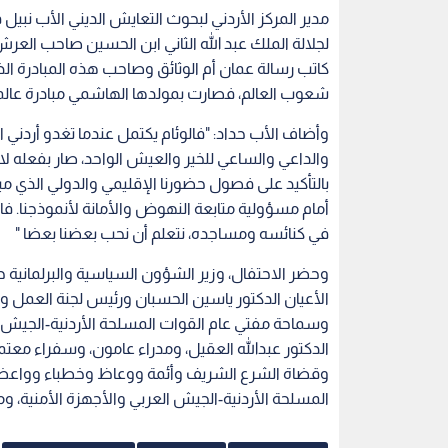
مدير المركز الأردني لبحوث التعايش الديني الأب نبيل 
لجلالة الملك عبد الله الثاني ابن الحسين صاحب العر
كاتب رسالة عمان أم الوثائق وصاحب هذه المبادرة الذ
شعوب العالم، فصارت بمولدها الهاشمي مبادرة عالم
وأضاف الأب حداد: "فالوئام يكتمل عندما تغدو أرد
والداعي والساعي للخير والعيش الواحد، صار بفعله لا ب
بالتأكيد على فصول حضورنا الإقليمي والدولي الذي ميز
أمام مسؤولية متابعة النهوض والأمانة لأنموذجنا. فا
في كنائسه ومساجده، نتعلم أن نحب بعضنا بعضا "
وحضر الاحتفال، وزير الشؤون السياسية والبرلمانية 
الأعيان الدكتور ياسين الحسبان ورئيس لجنة العمل و
وسماحة مفتي عام القوات المسلحة الأردنية-الجيش ال
الدكتور عبدالله العقيل، ومدراء عامون، وسفراء معت
وقضاة الشرع الشريف وأئمة ووعاظ وخطباء وواعظ
المسلحة الأردنية-الجيش العربي والأجهزة الأمنية، و