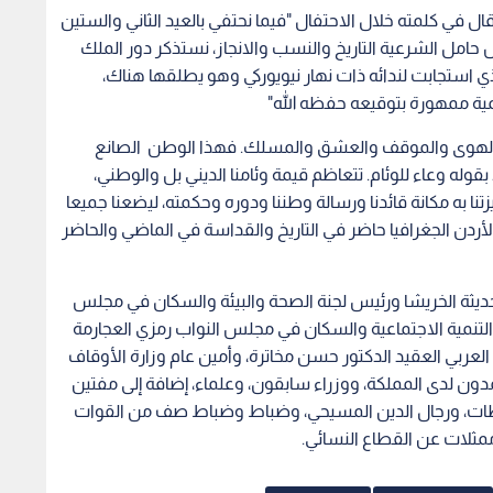
قال في كلمته خلال الاحتفال "فيما نحتفي بالعيد الثاني والستين
ش حامل الشرعية التاريخ والنسب والانجاز، نستذكر دور الملك
ي استجابت لندائه ذات نهار نيويوركي وهو يطلقها هناك،
ية ممهورة بتوقيعه حفظه الله"
ني الهوى والموقف والعشق والمسلك. فهذا الوطن الصانع
قوله وعاء للوئام. تتعاظم قيمة وئامنا الديني بل والوطني،
تنا به مكانة قائدنا ورسالة وطننا ودوره وحكمته، ليضعنا جميعا
لأردن الجغرافيا حاضر في التاريخ والقداسة في الماضي والحاضر
حديثة الخريشا ورئيس لجنة الصحة والبيئة والسكان في مجلس
التنمية الاجتماعية والسكان في مجلس النواب رمزي العجارمة
عربي العقيد الدكتور حسن مخاترة، وأمين عام وزارة الأوقاف
مدون لدى المملكة، ووزراء سابقون، وعلماء، إضافة إلى مفتين
ات، ورجال الدين المسيحي، وضباط وضباط صف من القوات
ممثلات عن القطاع النسائي.