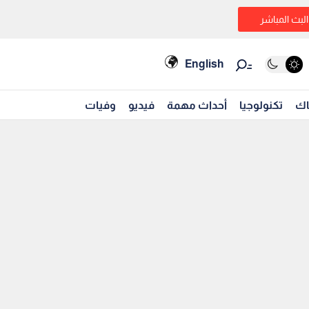
البث المباشر
English
اك
تكنولوجيا
أحداث مهمة
فيديو
وفيات