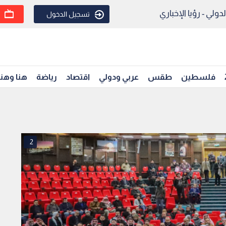
ولي - رؤيا الإخباري
تسجيل الدخول
فلسطين
طقس
عربي ودولي
اقتصاد
رياضة
هنا وهن
2