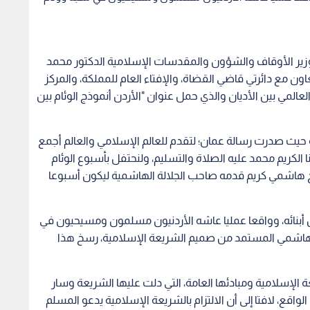
 وزير الأوقاف والشؤون والمقدسات الإسلامية الدكتور محمد
التعاون مع دائرتي قاضي القضاة، والإفتاء العام للمملكة، والمركز
لعالمي بين الأديان والذي حمل عنوان "الأردن أنموذج الوئام بين
ة حيث صدرت رسالة عمان؛ لتقدم للعالم الإسلامي والعالم أجمع
ا الكريم محمد عليه الصلاة والتسليم، ولنحتفل بأسبوع الوئام
قترح هاشمي كريم قدمه صاحب الجلالة الهاشمية ليكون أسبوعا
ين أبنائه، وواقعا عمليا عاشه الأردنيون مسلمون ومسيحيون في
رث الهاشمي المستمد من صميم الشريعة الإسلامية، رسخ هذا
عة الإسلامية ومبادئها العامة، التي دلت عليها الشريعة وسار
الواقع، لافتا إلى أن الالتزام بالشريعة الإسلامية يدعو المسلم