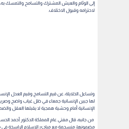
إلى الوئام والعيش المشترك والتسامح والتمسك به، م
لاحترامه وقبول الاختلاف.
وتساءل الخلايلة، عن قيم التسامح وقيم العدل الإن
لها جبين الإنسانية جمعاء في ظل غياب واضح وصريح 
الإنسانية أمام وحشية همجية لا يقبلها العقل والضمي
من جانبه، قال مفتي عام المملكة الدكتور أحمد الحسنا
مضمونها، منسجمة مع مبادئ الإسلام الراسخة في معا