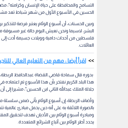
التسامح والمحافظة على حياة الإنسان وكرامته"، مضيفا
الحسين في الأسبوع الأول من شهر شباط تعد مشعلا
وبين الحسنات، أن أسبوع الوئام يعتبر فرصة للتذكير برس
البشر، لاسيما ونحن نعيش اليوم حالة غير مسبوقة م
فلسطين من أحداث دامية وويلات جسيمة أدت إلى ار
العائلات.
اقرأ أيضا : مهم من التعليم العالي للنا
بدوره قال سماحة قاضي القضاة عبدالحافظ الربطة، "و
جلالة الملك عبدالله الثاني ابن الحسين"، مشيرا إلى أ
وأضاف الربطة، إن أسبوع الوئام يأتي ضمن سلسلة مب
بالصورة اللائقة به على أنه دين يحمل مبادئ عالمية ت
ومبادرة أسبوع الوئام بين الأديان تهدف لتحقيق ال
يحدد أطر الوئام بين أتباع الشرائع المتعددة.