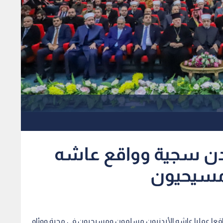
لأردن سجية وواقع عاشه
مسيحيون
، وواقعا عمليا عاشه الأردنيون مسلمون ومسيحيون في محبة ووئام