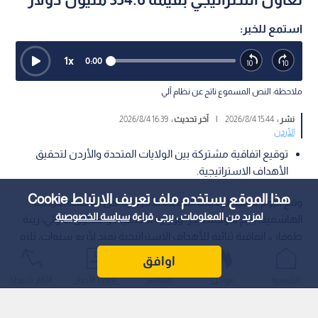
استمع للخبر:
1
x
0:00
ملاحظة: النص المسموع ناتج عن نظام آلي
نشر :
15:44 2026/8/4
|
آخر تحديث :
16:39 2026/8/4
الأردن
توقيع اتفاقية مشتركة بين الولايات المتحدة والأردن لتحقيق
الأهداف الاستراتيجية.
هذا الموقع يستخدم ملف تعريف الارتباط Cookie
وقع اليوم سفير الولايات المتحدة الأمريكية لدى المملكة الأردنية
لمزيد من المعلومات ، يرجى قراءة
سياسة الخصوصية
الهاشمية، جيم هولتسنايدر، ووزيرة التخطيط والتعاون الدولي، زينة
طوقان، اتفاقية ثنائية للأهداف الاستراتيجية تمتد لأربع سنوات، تلزم
بتقديم 354.6 مليون دولار من المساعدات الخارجية الأمريكية للأردن.
اوافق
الرئيسية
عواجل
المباشر
أحدث الأخبار
الأكثر شيوعًا