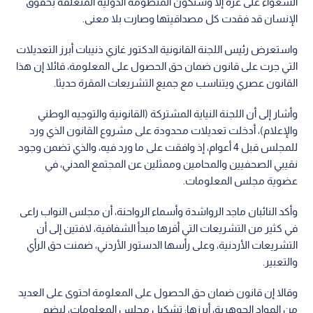
الشعواء على غزة إلا وستكون المنظومة الدولية المتعلقة بحقوق
الإنسان قد فقدت كل مصداقيتها وصارت بلا معنى.
واستعرض رئيس اللجنة القانونية الدكتور غازي ذنيبات أبرز التعديلات
التي جرت على قانون ضمان حق الحصول على المعلومة، قائلا إن هذا
القانون عصري ويتناسب مع جميع التشريعات المقرة حديثا.
وأشار إلى أن اللجنة النياية المشتركة (القانونية والتوجيه الوطني
والإعلام)، أدخلت تعديلات محدودة على مشروع القانون الذي ورد
للمجلس قبل 4 أعوام، إذ وافقت على ما ورد فيه، والذي تضمن وجود
نقيبي الصحفيين والمحامين وممثلين عن المجتمع المدني، في
عضوية مجلس المعلومات.
وأكد النائبان ماجد الرواشدة وأسماء الرواحنة، أن مجلس النواب راعى
في كثير من التشريعات التي أقرها مبدأ الشفافية، لافتين إلى أن
التشريعات الأردنية، وعلى رأسها الدستور الأردني، ضمنت حق الرأي
والتعبير.
وقالا إن قانون ضمان حق الحصول على المعلومة احتوى على العديد
من المواد الجوهرية، أبرزها: تشكيل مجلس المعلومات، ليضم