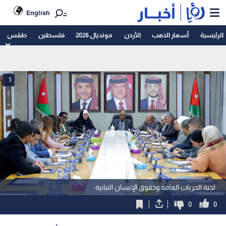
English
الرئيسية
أسعار الذهب
الأردن
مونديال 2026
فلسطين
طقس
1
لجنة الحريات العامة وحقوق الإنسان النيابية
0
0