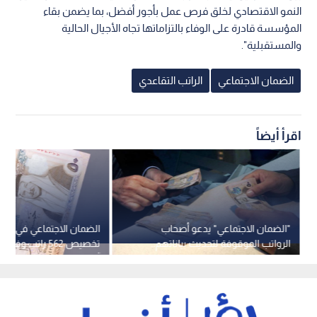
النمو الاقتصادي لخلق فرص عمل بأجور أفضل، بما يضمن بقاء
المؤسسة قادرة على الوفاء بالتزاماتها تجاه الأجيال الحالية
والمستقبلية".
الضمان الاجتماعي
الراتب التقاعدي
اقرأ أيضاً
"الضمان الاجتماعي" يدعو أصحاب
الضمان الاجتماعي في الأر
الرواتب الموقوفة لتحديث بياناتهم..
تخصيص 562 راتب وف
إليك الفئات المطلوبة والخطوات
آلية التقديم والشروط