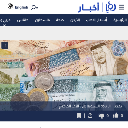
English
الرئيسية
أسعار الذهب
الأردن
صحة
فلسطين
طقس
عربي و
1
تعديل الزيادة السنوية على الأجر الخاضع
0
0