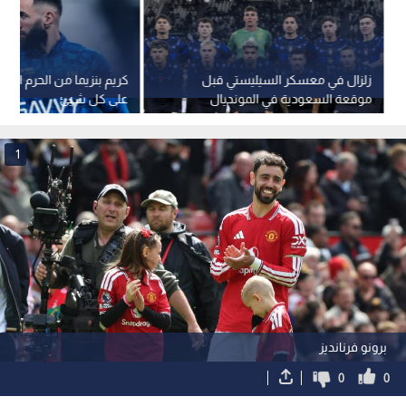
زلزال في معسكر السيليستي قبل
كريم بنزيما من الحرم المكي
موقعة السعودية في المونديال
على كل شيئ
1
برونو فرنانديز
0
0