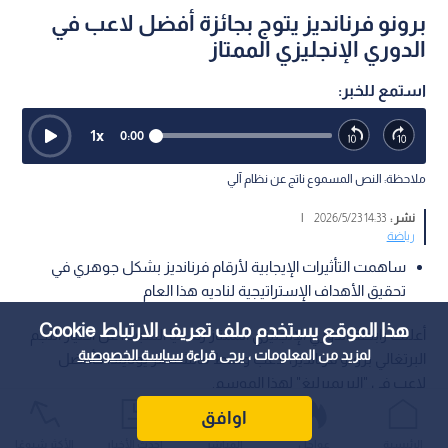
برونو فرنانديز يتوج بجائزة أفضل لاعب في
الدوري الإنجليزي الممتاز
استمع للخبر:
1
x
0:00
ملاحظة: النص المسموع ناتج عن نظام آلي
نشر :
14:33 2026/5/23
|
رياضة
ساهمت التأثيرات الإيجابية لأرقام فرنانديز بشكل جوهري في
تحقيق الأهداف الإستراتيجية لناديه هذا العام
هذا الموقع يستخدم ملف تعريف الارتباط Cookie
أعلنت رابطة الدوري الإنجليزي الممتاز رسميا السبت، عن اختيار النجم
لمزيد من المعلومات ، يرجى قراءة
سياسة الخصوصية
البرتغالي برونو فرنانديز، لاعب وسط مانشستر يونايتد، كأفضل
لاعب في "البريميرليغ" لهذا الموسم.
اوافق
الرئيسية
عواجل
المباشر
أحدث الأخبار
الأكثر شيوعًا