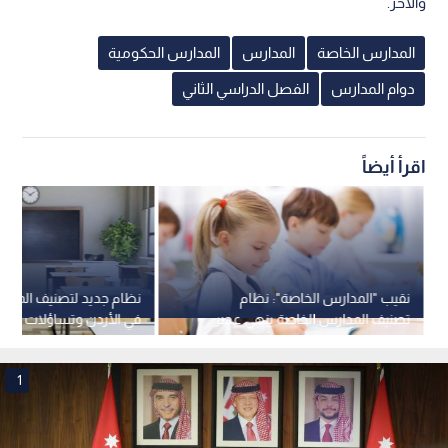
والآخر.
المدارس الخاصة
المدارس
المدارس الحكومية
دوام المدارس
الفصل الدراسي الثاني
اقرأ أيضاً
نقيب "المدارس الخاصة": نظام
نظام جديد لتصنيف المدا
تصنيف المدارس الخاصة ينهي عصر
في الأردن وتساؤلات حول
الحملات الترويجية ويرشد أولياء الأمور
-فيديو
1