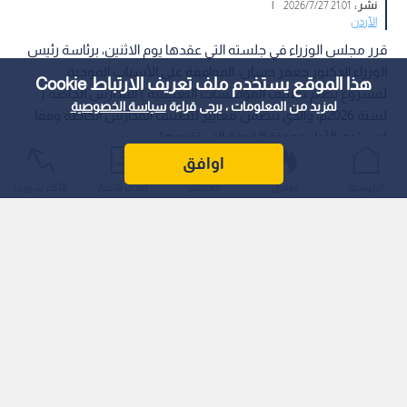
نشر :
21:01 2026/7/27
|
الأردن
قرر مجلس الوزراء في جلسته التي عقدها يوم الاثنين، برئاسة رئيس
الوزراء الدكتور جعفر حسان، الموافقة على الأسباب الموجبة
هذا الموقع يستخدم ملف تعريف الارتباط Cookie
لمشروع نظام تصنيف المؤسسات التعليمية ) المدارس الخاصة (
لمزيد من المعلومات ، يرجى قراءة
سياسة الخصوصية
لسنة 2026م، والذي يتضمن معايير لتصنيف المدارس الخاصة وفقا
لمستوى الأداء وجودة الخدمة التي تقدمها.
اوافق
الرئيسية
عواجل
المباشر
أحدث الأخبار
الأكثر شيوعًا
وقد تمت إحالة مشروع النظام إلى ديوان الرأي والتشريع تمهيدا