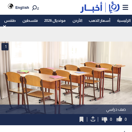
English
الرئيسية
أسعار الذهب
الأردن
مونديال 2026
فلسطين
طقس
1
صف دراسي
0
0