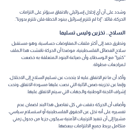
وشدد على أن أي إخلال إسرائيلي بالاتفاق سيؤثر على التزامات
الحركة، قائلا: "إذا لم تلتزم إسرائيل ببنود الخطة فلن نلتزم بدورنا".
السلاح.. تخزين وليس تسليما
وتطرق حمد إلى أكثر ملفات الـمفاوضات حساسية، وهو مستقبل
سلاح الفصائل الفلسطينية، موضحا أن الحركة ناقشت هذا الـملف
"كثيرا" مع الـوسطاء، وأن صياغة البنود الـمتعلقة به خضعت
لـمراجعات مطولة.
وأكد أن ما تم الاتفاق عليه لا يتحدث عن تسليم السلاح إلى الاحتلال،
وإنما عن تخزينه ضمن الآلية التي نصت عليها مسودة الاتفاق، وتحت
إشراف اللجنة الوطنية والـجهات التي سيتم الاتفاق عليها.
وأضاف أن الحركة دققت في كل تفاصيل هذا البند لضمان عدم
تفسيره على أنه تخل عن الحقوق الفلسطينية أو استسلام سياسي،
مشيرا إلى أن تنفيذ الترتيبات الأمنية سيكون جزءا من جدول زمني
متكامل يربط جميع الالتزامات ببعضها.