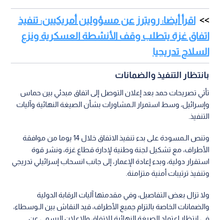
اقرأ أيضا: رويترز عن مسؤولين أمريكيين: تنفيذ
اتفاق غزة يتطلب وقف الأنشطة العسكرية ونزع
السلاح تدريجيا
بانتظار التنفيذ والضمانات
تأتي تصريحات حمد بعد إعلان التوصل إلى اتفاق مبدئي بين حماس
وإسرائيل، وسط استمرار الـمشاورات بشأن الصيغة النهائية وآليات
التنفيذ.
وتنص الـمسودة على بدء تنفيذ الاتفاق خلال 14 يوما من موافقة
الأطراف، مع تشكيل لجنة وطنية لإدارة قطاع غزة، ونشر قوة
استقرار دولية، وبدء إعادة الإعمار، إلى جانب انسحاب إسرائيلي تدريجي
وتنفيذ ترتيبات أمنية متزامنة.
ولا تزال بعض التفاصيل، وفي مقدمتها آليات الرقابة الدولية
والضمانات الخاصة بالتزام جميع الأطراف، قيد النقاش بين الـوسطاء،
في انتظار اعتماد الصيغة النهائية للاتفاق والإعلان الرسمي عن