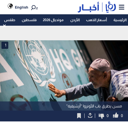
English
الرئيسية
أسعار الذهب
الأردن
مونديال 2026
فلسطين
طقس
1
مسن يطرق باب الأونروا "أرشيفية"
0
0