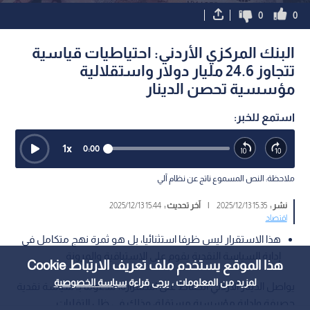
0
0
البنك المركزي الأردني: احتياطيات قياسية
تتجاوز 24.6 مليار دولار واستقلالية
مؤسسية تحصن الدينار
استمع للخبر:
1
x
0:00
ملاحظة: النص المسموع ناتج عن نظام آلي
نشر :
15:35 2025/12/13
|
آخر تحديث :
15:44 2025/12/13
اقتصاد
هذا الاستقرار ليس ظرفا استثنائيا، بل هو ثمرة نهج متكامل في
إدارة السياسة النقدية يقوم على الاستباقية والمرونة
هذا الموقع يستخدم ملف تعريف الارتباط Cookie
لمزيد من المعلومات ، يرجى قراءة
سياسة الخصوصية
يواصل الدينار الأردني الحفاظ على استقراره، مدعوما بـ سياسة نقدية
حصيفة وإدارة مؤسسية مستقلة، وذلك في ظل التقلبات