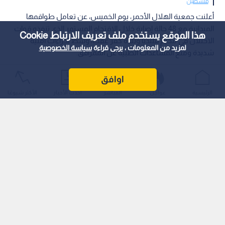
فلسطين
أعلنت جمعية الهلال الأحمر، يوم الخميس، عن تعامل طواقمها
الميدانية مع 48 حالة إصابة خلال الاقتحام المستمر الذي تنفذه قوات
هذا الموقع يستخدم ملف تعريف الارتباط Cookie
الاحتلال في مخيم قلنديا وبلدة كفر عقب، وسط إجراءات أمنية
لمزيد من المعلومات ، يرجى قراءة
سياسة الخصوصية
شديدة ومنع المساعدات الطبية عن الممرافق.
اوافق
الرئيسية
عواجل
المباشر
أحدث الأخبار
الأكثر شيوعًا
وأوضحت الجمعية في بيان صحفي أن قوات الاحتلال واصلت منع
الطواقم الإسعافية منذ منتصف ليلة أمس من الوصول إلى المرضى
والمصابين، مع إقامة عراقيل واضحة أمام سيارات الإسعاف داخل