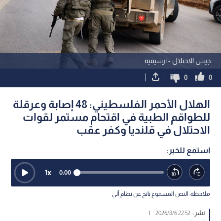
جيش الاحتلال - ارشيفية
0
0
الهلال الأحمر الفلسطيني: 48 إصابة وعرقلة
للطواقم الطبية في اقتحام مستمر لقوات
الاحتلال في قلنديا وكفر عقب
استمع للخبر:
1
x
0:00
ملاحظة: النص المسموع ناتج عن نظام آلي
نشر :
22:52 2026/8/6
|