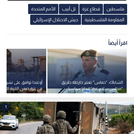
فلسطين
قطاع غزة
تل أبيب
الأمم المتحدة
المقاومة الفلسطينية
جيش الاحتلال الإسرائيلي
اقرأ أيضاً
الشاباك: "حماس" تعتبر خارطة طريق
أوغندا توافق على نشر ق
"مجلس سلام غزة" إنجازا سياسيا
في غزة ضمن القوة الدولي
وتسعى لكسب الوقت
1