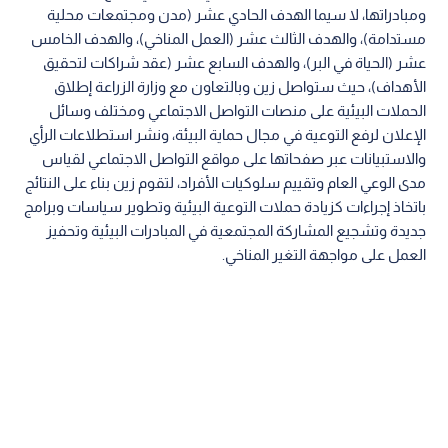
ومبادراتها، لا سيما الهدف الحادي عشر (مدن ومجتمعات محلية
مستدامة)، والهدف الثالث عشر (العمل المناخي)، والهدف الخامس
عشر (الحياة في البر)، والهدف السابع عشر (عقد شراكات لتحقيق
الأهداف)، حيث ستواصل زين وبالتعاون مع وزارة الزراعة إطلاق
الحملات البيئية على منصات التواصل الاجتماعي ومختلف وسائل
الإعلان لرفع التوعية في مجال حماية البيئة، ونشر استطلاعات الرأي
والاستبيانات عبر صفحاتها على مواقع التواصل الاجتماعي لقياس
مدى الوعي العام وتقييم سلوكيات الأفراد، لتقوم زين بناء على النتائج
باتخاذ إجراءات كزيادة حملات التوعية البيئية وتطوير سياسات وبرامج
جديدة وتشجيع المشاركة المجتمعية في المبادرات البيئية وتحفيز
العمل على مواجهة التغير المناخي.