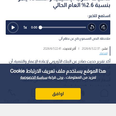
بنسبة 2.6% العام الحالي
استمع للخبر:
1
x
0:00
ملاحظة: النص المسموع ناتج عن نظام آلي
نشر :
22:37 2026/6/3
|
آخر تحديث :
22:41 2026/6/3
اقتصاد
أكد تقرير حديث صادر عن البنك الأوروبي لإعادة الإعمار والتنمية، أن
الأردن نجح في التعامل مع تداعيات الحرب في المنطقة، مشيرا إلى
هذا الموقع يستخدم ملف تعريف الارتباط Cookie
أن الإجراءات التي اتخذتها المملكة بخصوص الارتفاعات التي طالت
لمزيد من المعلومات ، يرجى قراءة
سياسة الخصوصية
أسعار الطاقة جراء التوترات الإقليمية، أسهمت في تخفيف
الصعوبات على الاقتصاد الوطني.
اوافق
الرئيسية
عواجل
المباشر
أحدث الأخبار
الأكثر شيوعًا