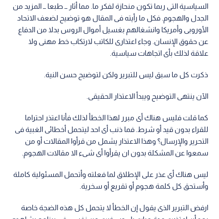
السياسية التى ربما تكون منحازة لفكر ما. مما أثار ــ طبعا ــ المزيد من
الجدل والهجوم. فكل ما رأيته فى المقال هو توضيح لضعف الاتحاد
الأوروبى وأمريكا وانشغالهم بغسيل أموال الروس بدلا من الدفاع
عن حقوق الإنسان. وجاء اعتذارى للكاتب لارتكاب خط مهنى ولا
علاقة لذلك بأى اتجاهات سياسية.
ذكرت كل ما سبق ليس للتبرير ولكن لتوضيح حسن النية.
الآن ينتهى التوضيح ويبدأ الاعتذار الحقيقى.
كما قلت فليس هناك أى مبرر لهذا الخطأ لذلك فأنا اعتذر احتراما
للقراء بدون قيد أو شرط. فما ذنب أى احد ليتحمل أخطائى الغبية فى
التحرير والإرسال؟ وهذا الاعتذار يشمل من قرأوا المقالات أو من
سمعوا عن المشكلة بدون ان يقرأوا أى شىء الا مقالات الهجوم.
ليس هناك أى عذر على الإطلاق لما فعلته وأتحمل المسئولية كاملة
وأستحق كل كلمة هجوم أو تقريع أو سخرية.
ارفض التبرير الذى يقول إن الخطأ لا يتحمل كل هذه الضجة خاصة