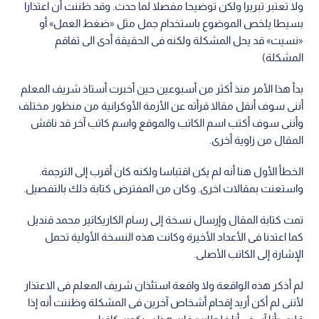
ولا تعتبر تبريرا ولكن توضيحا مفصلا لما حدث. وقد ظننت أن اعتذارا
بسيطا يلخص الموضوع باستخدام جمل مثل «ضغط العمل» أو
«نسيت» قد يحل المشكلة ولكنه فى الحقيقة أدى الى تفاقم
المشكلة)
بدأ هذا الأمر منذ أكثر من أسبوعين حين أخبرت أستاذ شريف المعلم
أننى سوف أنقل مقالا قرأته عن الأزمة الأوكرانية من منظور مختلف
وأننى سوف أكتب اسم الكاتب والموقع واسم كاتب آخر قد ناقش
المقال من زاوية أخرى.
الخطأ الأول هنا أنه لم يكن اقتباسا ولكنه كان أقرب إلى الترجمة.
واستعنت بمقالات اخرى. وكان من المفترض كتابة ذلك بالتفصيل.
تمت كتابة المقال وإرسال نسخة إلى رسام الكاريكاتير محمد قنديل
كما اعتدنا فى الأعداد الأخيرة وكانت هذه النسخة الأولية تحمل
الإشارة إلى الكاتب الأصلى.
لم أذكر هذه الواقعة ولا واقعة استئذان شريف المعلم فى الاعتذار
لأننى لم أكن أريد إقحام أشخاص آخرين فى المشكلة وظننت أنه إذا