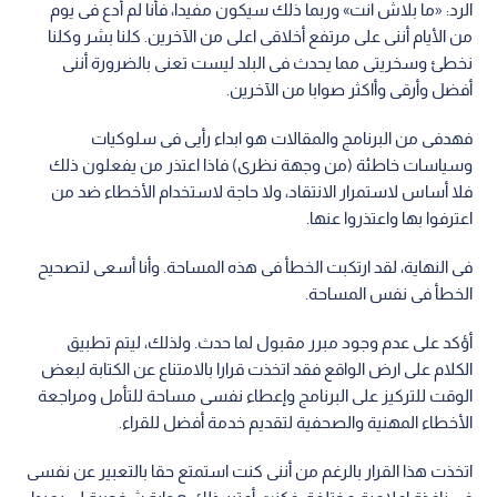
الرد: «ما بلاش انت» وربما ذلك سيكون مفيدا، فأنا لم أدع فى يوم
من الأيام أننى على مرتفع أخلاقى اعلى من الآخرين. كلنا بشر وكلنا
نخطئ وسخريتى مما يحدث فى البلد ليست تعنى بالضرورة أننى
أفضل وأرقى وأاكثر صوابا من الآخرين.
فهدفى من البرنامج والمقالات هو ابداء رأيى فى سلوكيات
وسياسات خاطئة (من وجهة نظرى) فاذا اعتذر من يفعلون ذلك
فلا أساس لاستمرار الانتقاد، ولا حاجة لاستخدام الأخطاء ضد من
اعترفوا بها واعتذروا عنها.
فى النهاية، لقد ارتكبت الخطأ فى هذه المساحة. وأنا أسعى لتصحيح
الخطأ فى نفس المساحة.
أؤكد على عدم وجود مبرر مقبول لما حدث. ولذلك، ليتم تطبيق
الكلام على ارض الواقع فقد اتخذت قرارا بالامتناع عن الكتابة لبعض
الوقت للتركيز على البرنامج وإعطاء نفسى مساحة للتأمل ومراجعة
الأخطاء المهنية والصحفية لتقديم خدمة أفضل للقراء.
اتخذت هذا القرار بالرغم من أننى كنت استمتع حقا بالتعبير عن نفسى