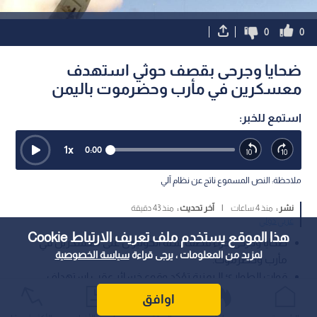
0
0
ضحايا وجرحى بقصف حوثي استهدف
معسكرين في مأرب وحضرموت باليمن
استمع للخبر:
1
x
0:00
ملاحظة: النص المسموع ناتج عن نظام آلي
نشر :
منذ 4 ساعات
|
آخر تحديث :
منذ 43 دقيقة
عربي دولي
هذا الموقع يستخدم ملف تعريف الارتباط Cookie
ضحايا وجرحى جراء قصف شنه الحوثيون على معسكرين في
لمزيد من المعلومات ، يرجى قراءة
سياسة الخصوصية
مأرب وحضرموت.
قوات الطوارئ الـيمنية تؤكد وقوع خسائر عقب استهداف
مقراتها ووحدات أخرى.
اوافق