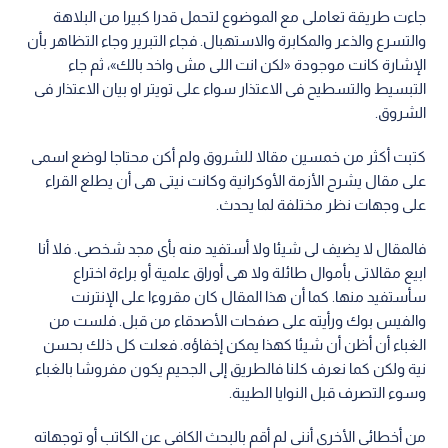
جاءت طريقة تعاملى مع الموضوع لتحمل قدرا كبيرا من البلاهة
والتسرع والذعر والمكابرة والاستهبال. فجاء التبرير وجاء التظاهر بأن
الإشارة كانت موجودة «لكن انت اللى مش واخد بالك»، ثم جاء
التبسيط والتسطيح فى الاعتذار سواء على تويتر او بيان الاعتذار فى
الشروق.
كتبت أكثر من خمسين مقالا للشروق ولم أكن محتاجا لوضع اسمى
على مقال يشرح الأزمة الأوكرانية وكانت نيتى هى أن يطلع القراء
على وجهات نظر مختلفة لما يحدث.
فالمقال لا يضيف لى شيئا ولا أستفيد منه بأى مجد شخصى. فلا أنا
ابيع مقالاتى بأموال طائلة ولا هى أوراق علمية أو براءة اختراع
سأستفيد منها. كما أن هذا المقال كان مقروءا على الإنترنت
والفيس بوك ورأيته على صفحات الأصدقاء من قبل. فلست من
الغباء أن أظن أن شيئا كهذا يمكن إخفاؤه. فعلت كل ذلك بحسن
نية ولكن كما نعرف كلنا فالطريق إلى الجحيم يكون مفروشا بالغباء
وسوء التصرف قبل النوايا الطيبة.
من أخطائى الأخرى أننى لم أقم بالبحث الكافى عن الكاتب أو توجهاته