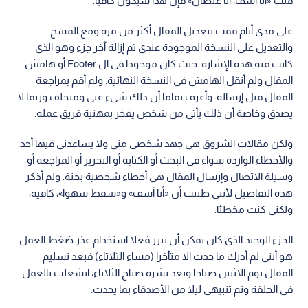
قلت «أنا آسف، أنا غلطان» فإن هذا سيكون كافيا.
على مدى أيام قمت بتعديل المقال أكثر من مرة ومع المسح
والتعديل على النسخة الموجودة عندى تم إزالة آخر جزء وهو الذى
كانت فيه هذه الإشارة. حيث كان موجودا فى ال Footer أو هامش
المقال ولم أنقل الهامش فى النسخة النهائية. ولم أقم بمراجعة
المقال قبل إرساله. وأعرف تماما أن ذلك شىء غبى ومتخلف وربما لا
يصدق وخاصة أن ذلك يأتى من شخص يفخر بمهنية فريق عمله.
ولكن مقالات الشروق هى جهد شخصى منى ولا يساعدنى فيها أحد.
والأخطاء الواردة سواء فى البحث أو الكتابة أو التحرير أو المراجعة أو
وسيلة الاتصال وإرسال المقال هى أخطاء شخصية بحتة. ولم أذكر
هذه التفاصيل لأننى ظننت أن «أنا آسف» و«سقط سهوا»، كافية،
ولكنى كنت مخطئا.
الجزء الوحيد الذى كان يمكن أن يبرر فعلا استخدام عذر ضغط العمل
هو أننى لم أدرك ما حدث الا متأخرا (مساء الثلاثاء) فبعد تسليم
المقال يوم الاثنين صباحا وبعد نشره صباح الثلاثاء، انشغلت بالعمل
فى الحلقة وتم تنبيهى ليلا من الأصدقاء بما يحدث.