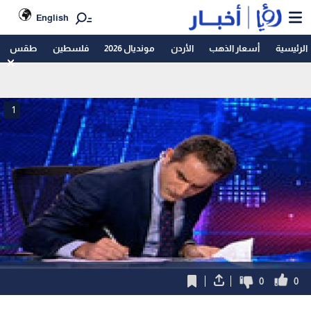
English
الرئيسية
أسعار الذهب
الأردن
مونديال 2026
فلسطين
طقس
1
0
0