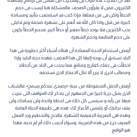
بعد أن اعتذرت عدة مرات بل وسخرت من نفسى فى برنامج يشاهده
الكثيرون ممن لا يقرأون الصحف. فالمشكلة هنا ليست فى حجم
الخطأ ولكن فى من فعلها. فإذا كنت قد استمتعت بتأييد ومساندة
كبيرة من قبل واذا كان الله قد أنعم على بشهرة ضخمة وتم تدليلى
بحب الكثيرين فلا يوجد خطأ صغير أو خطأ كبير، فحجم الخطأ يكون
على حجم المتابعة وحجم الشهرة.
أرفض استخدام الحجة المعتادة أن هناك أشياء أكثر خطورة فى هذا
البلد تستحق أن يوجه إليها كل هذا الغضب. فهذه حجة البليد وإذا
اخطأت فى حقك كقارئ ومتابع، فما يحدث فى البلد من أخطاء
ومصائب اخرى لا يبرر ألا تنال الاعتذار الذى تستحقه.
أرفض الجمل المحفوظة من عينة «رصيدى عندكم يسمح». فالشباب
الذى يمثل جزءا كبيرا من الجمهور لن يتذكر لك المواقف التى عبرت
فيها عن رأيه و سينسى كل ذلك فى لحظة واحدة ولن يساندك ولن
يقف بجانبك أو يلتمس الأعذار لك. هذه هى طبيعة الحياة العامة
وهذه هى الضريبة الحقيقية للشهرة. فالذبح والتحطيم ورد الفعل
العنيف جزء من هذه الضريبة. وسواء أحببت ذلك أم لم تحبه، فهذا
هو الواقع.