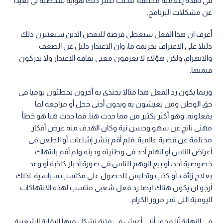
فى نافذة إعلامية مختلفة. فكنت أعتبر ذلك هواية شخصية لى بعيدا
عن مشكلات البرنامج.
أعرف ان هذا الفعل سيعطى فرصة للبعض الذين سيعتبرن ذلك
دليلا على الاعتراف بجريمة ما، وان الاعتذار دليل عن الضعف
والانهزام، ولكن هؤلاء لا يعرفون معنى ثقافة الاعتذار ولا يدركون
قيمتها.
وربما يكون رد الفعل هذا مثالا يحتذى به آخرون يخطئون يوميا فى
حق الوطن ومن يعيشون به وبدون أدنى خجل أو مراجعة لما
يفعلونه. وهو أكثر بكثير من مما حدث هنا. فما حدث هنا هو خطأ
مهنى ناتج عن سهو وحسن نية وكان الهدف منه عرض أفكار
مختلفة عن قضية عالمية. فلم أقم بنشر إشاعات أو الطعن فى
أعراض الناس أو اتهام أحد فى وطنيته ودينه ولم أقم بانتهاك
خصوصية أحد، أو بيع الوهم للناس فى صورة أخبار كاذبة أو وعد
بعلاج زائف، أو كذب وتدليس للحصول على مكاسب سياسية. لذلك
أرجو ان يكون هناك ايضا رد فعل شعبى مناسب لهذه الانتهاكات
اليومية التى تمر مرور الكرام.
فى النهاية أنا فخور أننى أعيش فى فترة تشكل فيها الرقابة الشعبية