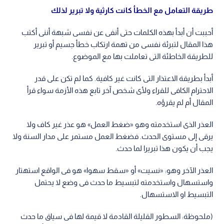
طريقة التعامل مع الخطأ كانت كارثية ولا تبرير لذلك
أحببت أن أبدأ بهذه الكلمات حتى أنفى عن نفسى شبهة أننى أكتب
هذا المقال لتبرئة نفسى من تهمة ارتكاب خطأ جسيم أو تبرير
للطريقة الخاطئة التى تعاملت بها مع الموضوع.
أبدأ بطريقة الاعتذار التى كانت غير كافية. كما لم تكن على قدر
الاحترام الكافى للقراء ولأى شخص آخر تابع هذه الأزمة سواء قرأ
المقال أم لم يقرؤه.
العذر الذى استخدمته وهو «ضغط العمل» هو عذر غير كاف ولا
يرقى إلى مستوى الحدث. فضغط العمل مستمر على مدار السنة ولا
يجب أن يكون هذا تبريرا لما حدث.
العذر الآخر وهو: «نسيت» أو «سقط سهوا» هو فى الواقع استهتار
واستسهال واستخدمته لتبسيط ما حدث فى وضع لا يحتمل
التبسيط او الاستسهال.
(ملحوظة: السطور القليلة القادمة لا قيمة لها فى سياق ما حدث