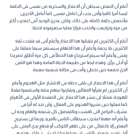
أعلم أن البعض سيظن أن الاعتذار والسخرية من نفسى فى الحلقة
ليسا أمرا كافيا وأننى يجب أن اعامل نفسى كما أعامل الآخرين
فأخصص حلقة كاملة على ذلك. ولكن عذرى الوحيد أننى اعتذرت أكثر
من مرة وتراجعت واتخذت قرارا عمليا ستعرفونه لاحقا..
أعلم أن الكثيرين لم يتقبلوا هذا الاعتذار وأعلم أننى قد فقدت ثقة
الكثيرين بلا رجعة وأعلم أن هذا الاتهام سيستمر سيفا معلقا على
رقبتى وأعلم أنه سيتم استرجاع هذا الخطأ فى كل مرة أطلق تصريحا
أو أدلى برأى. وهذه ايضا من طبيعة الحياة العامة وهذا هو الثمن
الذى تدفعه حين تخطئ وأنت فى مكانة شعبية معينة.
أعلم أن هذا الاعتذار لن يلقى حظه فى الانتشار مثل الهجوم وأعلم
أن الكثيرين لم يقرأوا المقالين ويقارنوا بينهم بدقة واستمعوا فقط
للهوجة، فمثلا لن ينشر هذا الاعتذار على الصفحة الأولى فى الأهرام
كما فعلوا حين نشروا الهجوم على المقال. ولن تجد له أثرا فى
عشرات البرامج التى ناقشت وبالتفصيل كل شتيمة واتهام وجه لى.
وأعلم أنه مهما اعتذرت سيطالب الناس بالمزيد وربما لن يستريح
البعض إلا باختفائى من على ظهر الكوكب أو قطع يدى اليمنى على
أقل تقدير. فبعض الناس لن يقبلوا منك اى شىء. ولكن هذه هى