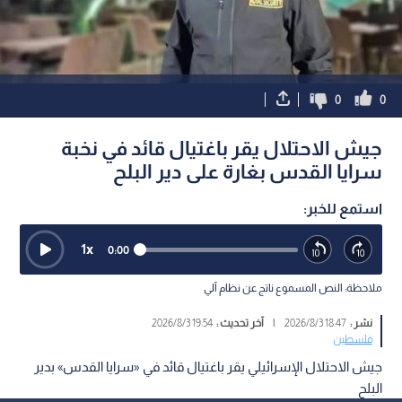
0
0
جيش الاحتلال يقر باغتيال قائد في نخبة
سرايا القدس بغارة على دير البلح
استمع للخبر:
1
x
0:00
ملاحظة: النص المسموع ناتج عن نظام آلي
نشر :
18:47 2026/8/3
|
آخر تحديث :
19:54 2026/8/3
فلسطين
جيش الاحتلال الإسرائيلي يقر باغتيال قائد في «سرايا القدس» بدير
البلح