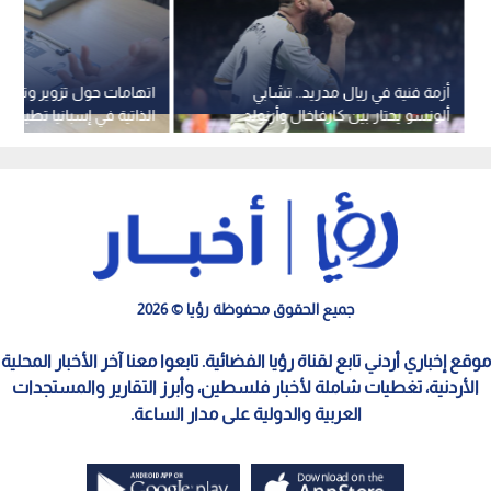
أزمة فنية في ريال مدريد.. تشابي
اتهامات حول تزوير وتلاع
ألونسو يحتار بين كارفاخال وأرنولد
الذاتية في إسبانيا تطيح بن
جميع الحقوق محفوظة رؤيا © 2026
موقع إخباري أردني تابع لقناة رؤيا الفضائية. تابعوا معنا آخر الأخبار المحلية
الأردنية، تغطيات شاملة لأخبار فلسطين، وأبرز التقارير والمستجدات
العربية والدولية على مدار الساعة.