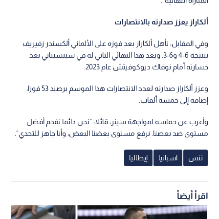
المباراة النهائية".
ألكاراز يعزز صدارته بالانتصارات
وفي المقابل، تأهل ألكاراز بعد فوزه على الألماني ألكسندر زفيريف
بنتيجة 6-4 و6-3. ويعد هذا النهائي الثاني له في سينسيناتي بعد
خسارته أمام نوفاك ديوكوفيتش عام 2023.
وعزز ألكاراز صدارته لعدد الانتصارات هذا الموسم برصيد 53 فوزا،
إضافة إلى خمسة ألقاب.
وأعرب عن حماسه لمواجهة سينر، قائلا: "نحن دائما نقدم أفضل
مستوى ضد بعضنا. نرفع مستوى بعضنا البعض، وأنا جاهز للتحدي".
تنس
اسبانيا
إيطاليا
اقرأ أيضاً