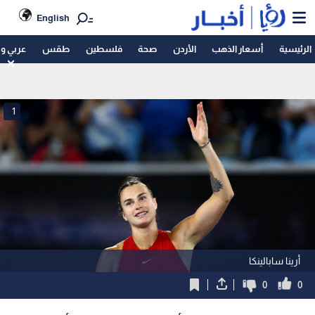
English
الرئيسية
أسعار الذهب
الأردن
صحة
فلسطين
طقس
عربي و
1
أرينا سابالينكا
0
0