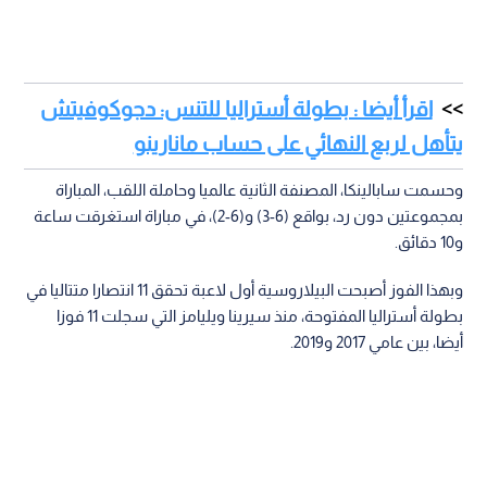
اقرأ أيضا : بطولة أستراليا للتنس: دجوكوفيتش
يتأهل لربع النهائي على حساب مانارينو
وحسمت سابالينكا، المصنفة الثانية عالميا وحاملة اللقب، المباراة
بمجموعتين دون رد، بواقع (6-3) و(6-2)، في مباراة استغرقت ساعة
و10 دقائق.
وبهذا الفوز أصبحت البيلاروسية أول لاعبة تحقق 11 انتصارا متتاليا في
بطولة أستراليا المفتوحة، منذ سيرينا ويليامز التي سجلت 11 فوزا
أيضا، بين عامي 2017 و2019.