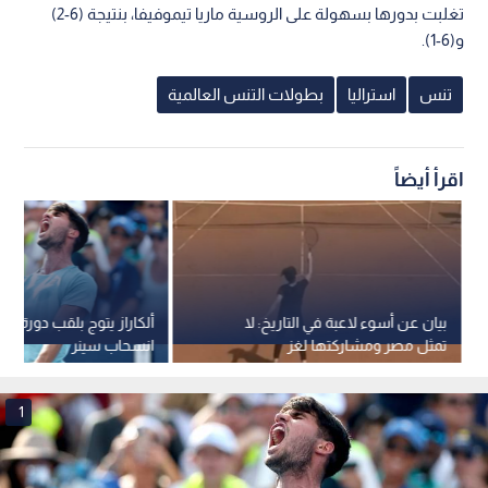
تغلبت بدورها بسهولة على الروسية ماريا تيموفيفا، بنتيجة (6-2)
و(6-1).
تنس
استراليا
بطولات التنس العالمية
اقرأ أيضاً
بيان عن أسوء لاعبة في التاريخ: لا
ألكاراز يتوج بلقب دورة سي
تمثل مصر ومشاركتها لغز
انسحاب سينر
1