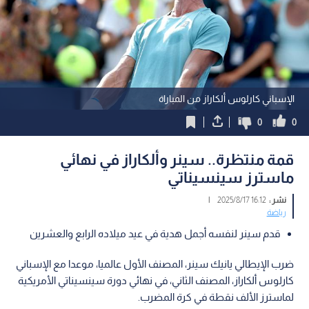
الإسباني كارلوس ألكاراز من المباراة
0
0
قمة منتظرة.. سينر وألكاراز في نهائي
ماسترز سينسيناتي
نشر :
16:12 2025/8/17
|
رياضة
قدم سينر لنفسه أجمل هدية في عيد ميلاده الرابع والعشرين
ضرب الإيطالي يانيك سينر، المصنف الأول عالميا، موعدا مع الإسباني
كارلوس ألكاراز، المصنف الثاني، في نهائي دورة سينسيناتي الأمريكية
لماسترز الألف نقطة في كرة المضرب.