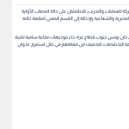
ة للعمليات والتدريب، للاطمئنان على حالة المصاب الأولية
برية والشعاعية وإدخاله إلى القسم المعني لمتابعة حالته
لى أن إرسال المستشفى الميداني الخاص/2 في خان يونس جنوب قطاع غزة، جاء بتوجيهات ملكية سامية لتلبية
كافة التخصصات، للتخفيف من معاناتهم في ظل استمرار عدوان