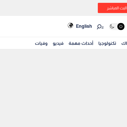
البث المباشر
English
اك
تكنولوجيا
أحداث مهمة
فيديو
وفيات