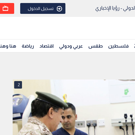
ولي - رؤيا الإخباري
تسجيل الدخول
فلسطين
طقس
عربي ودولي
اقتصاد
رياضة
هنا وهن
2