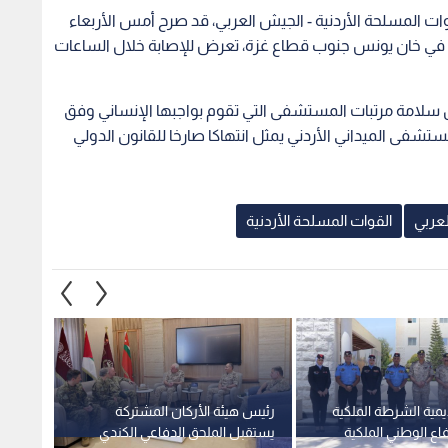
 المسلحة الأردنية - الجيش العربي، قد صرح أمس الأربعاء
أن أحد مرتبات المستشفى الميداني الأردني الخاص/2 في خان يونس جنوب قطاع غزة، تعرض للإصابة خلال الساعات
 سلامة مرتبات المستشفى التي تقوم بواجبها الإنساني وفق
مستشفى الميداني الأردني يمثل انتهاكا صارخا للقانون الدولي
عربي
القوات المسلحة الأردنية
مية الشرطة الملكية
رئيس هيئة الأركان المشتركة
اعلان 
فاع الوطني الملكية
يستقبل الملحق الدفاعي الكندي
الأردن