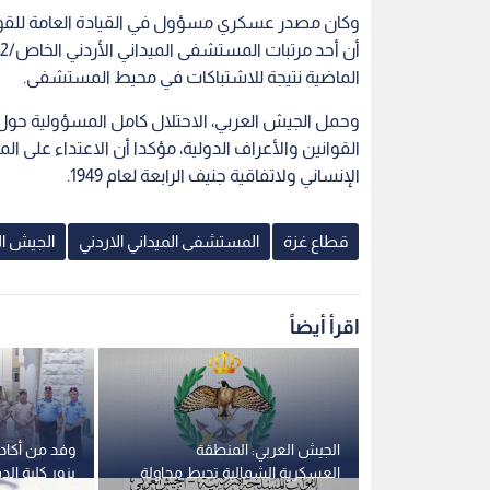
وكان مصدر عسكري مسؤول في القيادة العامة للقوات
الماضية نتيجة للاشتباكات في محيط المستشفى.
وحمل الجيش العربي، الاحتلال كامل المسؤولية حول
القوانين والأعراف الدولية، مؤكدا أن الاعتداء على ال
الإنساني ولاتفاقية جنيف الرابعة لعام 1949.
قطاع غزة
المستشفى الميداني الاردني
الجيش ال
اقرأ أيضاً
لن فتح باب
الجيش العربي: المنطقة
وفد من أكادي
وريوس الحقوق
العسكرية الشمالية تحبط محاولة
يزور كلية الد