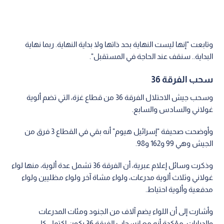
وتابعت "إنها ليست النهاية بحد ذاتها ولا بداية النهاية. ربما نهاية
البداية.. سنقف عند الحاجة في المستقبل".
سحب الفرقة 36
وسحب جيش الاحتلال الفرقة 36 من قطاع غزة، التي تضم ألوية
غولاني والسادس والسابع.
وأوضحت صحيفة "إسرائيل هيوم" أنه بقي في القطاع 3 فرق من
الجيش وهي 99 و162 و98.
وذكرت وسائل إعلام عبرية، أن الفرقة 36 تشمل عدة ألوية، منها لواء
غولاني وثلاث ألوية مدرعات، ولواء مشاة آخر ولواء مظليين ولواء
مدفعية وألوية احتياط.
وأشارت إلى أن اللواء يضم آلاف من الجنود ومئات المدرعات
والدبابات، مؤكدة أنه مع انسحاب الفرقة 36 يكون اكتمل كل