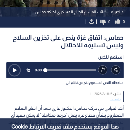
عناصر من كتائب القسام الجناح العسكري لحركة حماس
0
0
حماس: اتفاق غزة ينص على تخزين السلاح
وليس تسليمه للاحتلال
استمع للخبر:
1
x
0:00
ملاحظة: النص المسموع ناتج عن نظام آلي
نشر :
8:15 2026/8/1
|
فلسطين
أكد القيادي في حركة حماس، الدكتور غازي حمد، أن اتفاق السلام
الـمطروح بشأن قطاع غزة يمثل "حزمة متكاملة" لا يمكن تنفيذ أي
جزء منها بمعزل عن بقية البنود، مشددا على أن التزام الحركة بتنفيذ
هذا الموقع يستخدم ملف تعريف الارتباط Cookie
الاتفاق مرهون بالتزام الاحتلال الكامل بجميع تعهداتها، في ظل ما