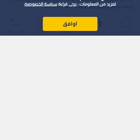
لمزيد من المعلومات ، يرجى قراءة
سياسة الخصوصية
وصفه بسجل طويل من خرق الاتفاقات السابقة.
اوافق
الرئيسية
عواجل
المباشر
أحدث الأخبار
الأكثر شيوعًا
وقال حمد، في تصريحات صحفية، إن الحركة وافقت على الاتفاق بعد
جولات طويلة من الـمشاورات مع الـوسطاء والفصائل الفلسطينية،
في ظل الظروف الإنسانية والأمنية الصعبة التي يعيشها قطاع غزة،
معتبرا أن الـمرحلة الحالية "استثنائية" وتتطلب قرارات استثنائية
لإنقاذ السكان.