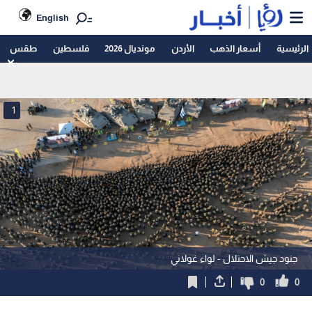
English
الرئيسية
أسعار الذهب
الأردن
مونديال 2026
فلسطين
طقس
1
جنود جيش الاحتلال - لواء غولاني
0
0