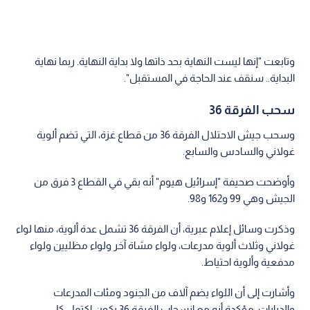
وتابعت "إنها ليست النهاية بحد ذاتها ولا بداية النهاية. ربما نهاية
البداية.. سنقف عند الحاجة في المستقبل".
سحب الفرقة 36
وسحب جيش الاحتلال الفرقة 36 من قطاع غزة، التي تضم ألوية
غولاني والسادس والسابع.
وأوضحت صحيفة "إسرائيل هيوم" أنه بقي في القطاع 3 فرق من
الجيش وهي 99 و162 و98.
وذكرت وسائل إعلام عبرية، أن الفرقة 36 تشمل عدة ألوية، منها لواء
غولاني وثلاث ألوية مدرعات، ولواء مشاة آخر ولواء مظليين ولواء
مدفعية وألوية احتياط.
وأشارت إلى أن اللواء يضم آلاف من الجنود ومئات المدرعات
والدبابات، مؤكدة أنه مع انسحاب الفرقة 36 يكون اكتمل كل