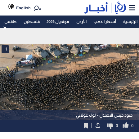
English
الرئيسية
أسعار الذهب
الأردن
مونديال 2026
فلسطين
طقس
1
جنود جيش الاحتلال - لواء غولاني
0
0