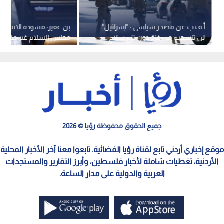
أ ف ب عن مصدر سياسي : "إسرائيل"
بن غفير: مسودة الاتفاق ا
لن تنسحب من غزة دون نزع سلاح
مجلس السلام غير مقبولة
حماس "بشكل حقيقي"
جميع الحقوق محفوظة رؤيا © 2026
موقع إخباري أردني تابع لقناة رؤيا الفضائية. تابعوا معنا آخر الأخبار المحلية
الأردنية، تغطيات شاملة لأخبار فلسطين، وأبرز التقارير والمستجدات
العربية والدولية على مدار الساعة.