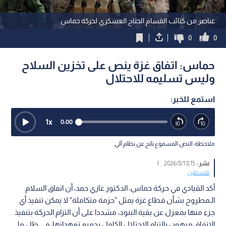
عناصر من كتائب القسام الجناح العسكري لحركة حماس
0
0
حماس: اتفاق غزة ينص على تخزين السلاح
وليس تسليمه للاحتلال
استمع للخبر:
1
x
0:00
ملاحظة: النص المسموع ناتج عن نظام آلي
نشر :
8:15 2026/8/1
|
فلسطين
أكد القيادي في حركة حماس، الدكتور غازي حمد، أن اتفاق السلام
الـمطروح بشأن قطاع غزة يمثل "حزمة متكاملة" لا يمكن تنفيذ أي
جزء منها بمعزل عن بقية البنود، مشددا على أن التزام الحركة بتنفيذ
الاتفاق مرهون بالتزام الاحتلال الكامل بجميع تعهداتها، في ظل ما