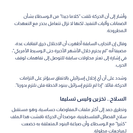
وأشار إلى أن الحركة تلقت "كلاما جيدا" من الـوسطاء بشأن
الضمانات وآليات التنفيذ، لكنها لا تزال تتعامل بحذر مع التعهدات
الـمطروحة.
وقال إن التجارب السابقة أظهرت أن الاحتلال خرق اتفاقات عدة،
مضيفا أنه "لم يحترم خلال الأشهر الأخيرة حتى الـوسيط الأمريكي"،
في إشارة إلى تعثر محاولات سابقة للتوصل إلى تفاهمات لوقف
الحرب.
وشدد على أن أي إخلال إسرائيلي بالاتفاق سيؤثر على التزامات
الحركة، قائلا: "إذا لم تلتزم إسرائيل ببنود الخطة فلن نلتزم بدورنا".
السلاح.. تخزين وليس تسليما
وتطرق حمد إلى أكثر ملفات الـمفاوضات حساسية، وهو مستقبل
سلاح الفصائل الفلسطينية، موضحا أن الحركة ناقشت هذا الـملف
"كثيرا" مع الـوسطاء، وأن صياغة البنود الـمتعلقة به خضعت
لـمراجعات مطولة.