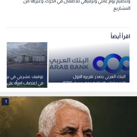
وتنظيم يوم عائلي وترفيهي للأطفال في الكرك، وغيرها من
المشاريع.
اقرأ أيضاً
البنك العربي يصدر تقريره الاول
توقيف عشريني في بريطانيا
للإفصاحات المناخية وفق معيار IFRS
في اغتصاب امرأة على شاط
S2
وفق إعلام بريطاني
1