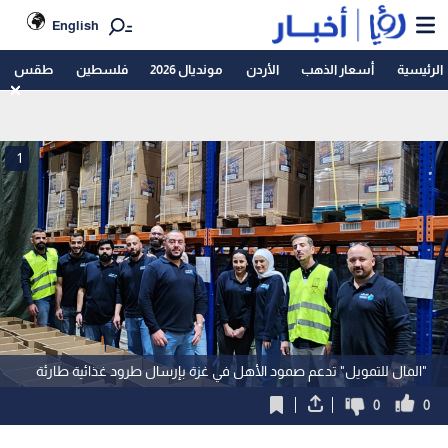
English
الرئيسية
أسعار الذهب
الأردن
مونديال 2026
فلسطين
طقس
1
"المال للتمويل" تدعم صمود الأهل في غزة بإرسال طرود غذائية طارئة
0
0