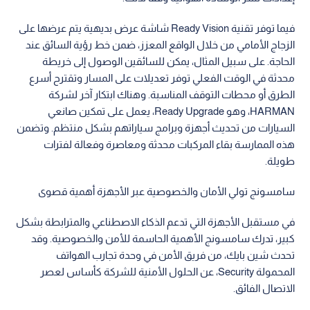
فيما توفر تقنية Ready Vision شاشة عرض بديهية يتم عرضها على
الزجاج الأمامي من خلال الواقع المعزز، ضمن خط رؤية السائق عند
الحاجة. على سبيل المثال، يمكن للسائقين الوصول إلى خريطة
محدثة في الوقت الفعلي توفر تعديلات على المسار وتقترح أسرع
الطرق أو محطات التوقف المناسبة. وهناك ابتكار آخر لشركة
HARMAN، وهو Ready Upgrade، يعمل على تمكين صانعي
السيارات من تحديث أجهزة وبرامج سياراتهم بشكل منتظم. وتضمن
هذه الممارسة بقاء المركبات محدثة ومعاصرة وفعالة لفترات
طويلة.
سامسونج تولي الأمان والخصوصية عبر الأجهزة أهمية قصوى
في مستقبل الأجهزة التي تدعم الذكاء الاصطناعي والمترابطة بشكل
كبير، تدرك سامسونج الأهمية الحاسمة للأمن والخصوصية. وقد
تحدث شين بايك، من فريق الأمن في وحدة تجارب الهواتف
المحمولة Security، عن الحلول الأمنية للشركة كأساس لعصر
الاتصال الفائق.