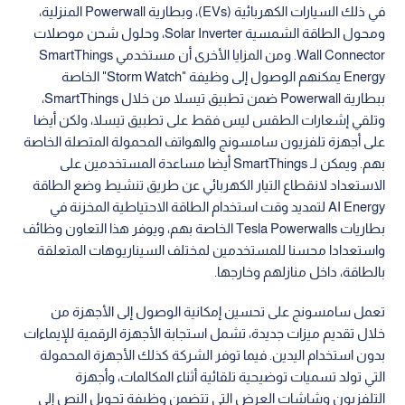
في ذلك السيارات الكهربائية (EVs)، وبطارية Powerwall المنزلية،
ومحول الطاقة الشمسية Solar Inverter، وحلول شحن موصلات
Wall Connector. ومن المزايا الأخرى أن مستخدمي SmartThings
Energy يمكنهم الوصول إلى وظيفة "Storm Watch" الخاصة
ببطارية Powerwall ضمن تطبيق تيسلا من خلال SmartThings،
وتلقي إشعارات الطقس ليس فقط على تطبيق تيسلا، ولكن أيضا
على أجهزة تلفزيون سامسونج والهواتف المحمولة المتصلة الخاصة
بهم. ويمكن لـ SmartThings أيضا مساعدة المستخدمين على
الاستعداد لانقطاع التيار الكهربائي عن طريق تنشيط وضع الطاقة
AI Energy لتمديد وقت استخدام الطاقة الاحتياطية المخزنة في
بطاريات Tesla Powerwalls الخاصة بهم، ويوفر هذا التعاون وظائف
واستعدادا محسنا للمستخدمين لمختلف السيناريوهات المتعلقة
بالطاقة، داخل منازلهم وخارجها.
تعمل سامسونج على تحسين إمكانية الوصول إلى الأجهزة من
خلال تقديم ميزات جديدة، تشمل استجابة الأجهزة الرقمية للإيماءات
بدون استخدام اليدين. فيما توفر الشركة كذلك الأجهزة المحمولة
التي تولد تسميات توضيحية تلقائية أثناء المكالمات، وأجهزة
التلفزيون وشاشات العرض التي تتضمن وظيفة تحويل النص إلى