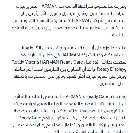
وعززت سامسونج شراكتها الدائمة مع HARMAN لتعزيز تجربة
القيادة للمستخدمين. وشرح ميشيل جاتوزو، نائب رئيس إدارة
المنتجات في شركة HARMAN، كيفية تركيز الجهود التعاونية بين
الشركتين على تطوير تقنيات جديدة تهدف إلى تعزيز تجربة القيادة
الشاملة.
وشدد جاتوزو على أن ريادة سامسونج في مجال التكنولوجيا
الاستهلاكية وخبرة شركة HARMAN في مجال السيارات قد
سهلت تجارب رائدة مثل HARMAN Ready Care وReady Vision
وReady Display. وأكد أن التعاون بين الطرفين أصبح أكثر تكاملا،
ويركز على تقديم تجارب أكثر أهمية وتأثيرا على المنظومة بأكملها
داخل المقصورة.
ويستخدم HARMAN's Ready Care، المخصص لسلامة السائق،
أساليب الشبكات العصبية المتقدمة للتعلم العميق لمراقبة حركات
السائق ومدى انتباهه. ويمكنه تقديم تذكيرات وتنبيهات مخصصة
لتعزيز السلامة. بالإضافة إلى ذلك، يمكن لبرنامج Ready Care
التمييز بين الركاب البالغين والأطفال، مما يتيح إجراء تعديلات على
إعدادات نشر الوسادة الهوائية وفقا لذلك.