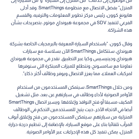
من الوصول إلى خدمات "من المنزل إلى السيارة" و"من السيارة إلى
المنزل" بفضل الاتصال مع منظومة SmartThings. وقد أدلى
هايونغ كوون، رئيس مركز تطوير المعلومات والترفيه، والقسم
الفرعي لتنفيذ SDV في مجموعة هيونداي موتور، بتصريحات بشأن
هذه الشراكة.
وقال كوون: "باستخدام السيارة المعرفة بالبرمجيات الخاصة بشركة
هيونداي، ستتكامل SmartThings الآن بسلاسة مع سيارات
هيونداي وجينيسيس وكيا عبر التطبيق. نقدر في مجموعة هيونداي
تعاوننا مع سامسونج، ونتطلع للميزات المبتكرة التي سنوفرها
لمركبات العملاء، مما يعزز الاتصال ويوفر وظائف أكثر ذكاء".
ومن خلال SmartThings، سيتمكن المستخدمون من استخدام
الأوامر الصوتية لأداء وظائف في سيارتهم عن بعد، مثل تشغيل
المكيف مسبقا أو فتح النوافذ وإغلاقها. ويسير اتصال SmartThings
أيضا في الاتجاه الآخر، حيث يتيح للمستخدمين التحكم في الوظائف
المنزلية من سيارتهم. سيتمكن المستخدمون من فتح وإغلاق أبواب
المرآب تلقائيا بناء على موقع السيارة، بالإضافة إلى تنظيم درجة حرارة
المنزل، يمكن تنفيذ كل هذه الإجراءات عبر الأوامر الصوتية.