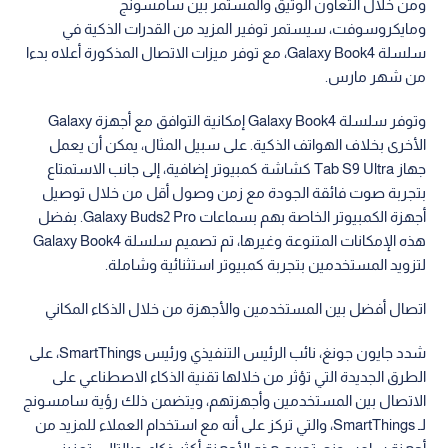
ومن خلال التعاون الوثيق والمستمر بين سامسونج
ومايكروسوفت، سيستمر توفير المزيد من القدرات الذكية في
سلسلة Galaxy Book4، مع توفر ميزات الاتصال المذكورة أعلاه بدءا
من شهر مارس.
وتوفر سلسلة Galaxy Book4 إمكانية التوافق مع أجهزة Galaxy
الأخرى بخلاف الهواتف الذكية. على سبيل المثال، يمكن أن يعمل
جهاز Tab S9 Ultra كشاشة كمبيوتر إضافية، إلى جانب الاستمتاع
بتجربة صوت فائقة الجودة مع زمن وصول أقل من خلال توصيل
أجهزة الكمبيوتر الخاصة بهم بسماعات Galaxy Buds2 Pro. بفضل
هذه الإمكانات المتنوعة وغيرها، تم تصميم سلسلة Galaxy Book4
لتزويد المستخدمين بتجربة كمبيوتر استثنائية وشاملة.
اتصال أفضل بين المستخدمين والأجهزة من خلال الذكاء المكاني
شدد جايون جونغ، نائب الرئيس التنفيذي ورئيس SmartThings، على
الطرق الجديدة التي تؤثر من خلالها تقنية الذكاء الاصطناعي على
الاتصال بين المستخدمين وأجهزتهم، ويتضمن ذلك رؤية سامسونج
لـ SmartThings، والتي تركز على أنه مع استخدام العملاء للمزيد من