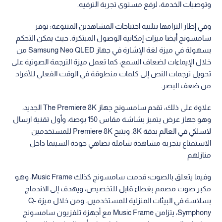
وتوصيات الخدمة، لرفع مستوى تجربة الترفيه.
وفي إطار التزامها بتلبية احتياجات المشاهدين المتنوعة؛ توفر
سامسونج أيضا ميزات إمكانية الوصول المبتكرة. حيث يمكن التحكم
بسهولة في ميزة لغة الإشارة في جهاز Samsung Neo QLED من
خلال الإيماءات لضعاف السمع، كما تعمل ميزة الترجمة الصوتية على
تحويل ترجمات النص إلى كلمات منطوقة في الوقت الفعلي للأفراد
من ضعف البصر.
علاوة على ذلك، تقدم سامسونج جهاز The Premiere 8K الجديد،
وهو جهاز عرض يتميز بشاشة مقاس 150 بوصة، وأول تقنية ارسال
لاسلكي في العالم بدقة 8K. ويتيح Premiere 8K للمستخدمين
الاستمتاع بتجربة مشاهدة شاملة تضاهي جودة السينما داخل
منازلهم
وفيما يتعلق بالصوت؛ قدمت سامسونج كذلك Music Frame، وهو
مكبر صوت مصمم بغطاء قابل للتخصيص، ويهدف إلى الاندماج
بسلاسة في البيئات المنزلية للمستخدمين. ومن خلال ميزة Q-
Symphony، يتزامن Music Frame مع أجهزة تلفزيون سامسونج