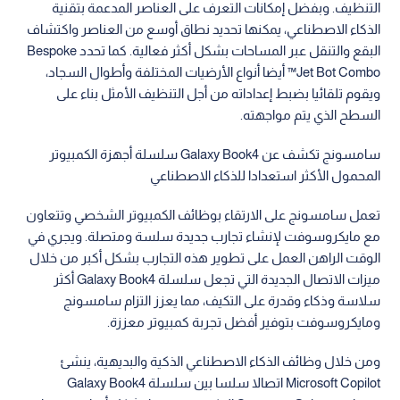
التنظيف. وبفضل إمكانات التعرف على العناصر المدعمة بتقنية
الذكاء الاصطناعي، يمكنها تحديد نطاق أوسع من العناصر واكتشاف
البقع والتنقل عبر المساحات بشكل أكثر فعالية. كما تحدد Bespoke
Jet Bot Combo™ أيضا أنواع الأرضيات المختلفة وأطوال السجاد،
ويقوم تلقائيا بضبط إعداداته من أجل التنظيف الأمثل بناء على
السطح الذي يتم مواجهته.
سامسونج تكشف عن Galaxy Book4 سلسلة أجهزة الكمبيوتر
المحمول الأكثر استعدادا للذكاء الاصطناعي
تعمل سامسونج على الارتقاء بوظائف الكمبيوتر الشخصي وتتعاون
مع مايكروسوفت لإنشاء تجارب جديدة سلسة ومتصلة. ويجري في
الوقت الراهن العمل على تطوير هذه التجارب بشكل أكبر من خلال
ميزات الاتصال الجديدة التي تجعل سلسلة Galaxy Book4 أكثر
سلاسة وذكاء وقدرة على التكيف، مما يعزز التزام سامسونج
ومايكروسوفت بتوفير أفضل تجربة كمبيوتر معززة.
ومن خلال وظائف الذكاء الاصطناعي الذكية والبديهية، ينشئ
Microsoft Copilot اتصالا سلسا بين سلسلة Galaxy Book4