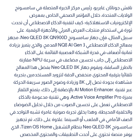
ناقش جوناثان غابريو، رئيس مركز الخبرة المتصلة في سامسونج
الولايات المتحدة، خلال المؤتمر الصحفي الخاص بمعرض
الإلكترونيات الاستهلاكية؛ كيف لتقنية الذكاء الاصطناعي أن تحدث
ثورة في استخدام منتجات العرض المرئي والأجهزة الرقمية. على
سبيل المثال، فإن جهاز سامسونج Neo QLED 8K QN900D، مجهز
بمعالج الذكاء الاصطناعي NQ8 AI Gen 3 المدمج، والذي يتميز بزيادة
ثمانية أضعاف في قدرة الشبكة العصبية القائمة على الذكاء
الاصطناعي إلى جانب تحسين مضاعف في سرعة NPU مقارنة
بالطرز السابقة، ويقوم جهاز Neo QLED 8K بفضل هذا المعالج
تلقائيا بترقية المحتوى منخفض الدقة لتزويد المستخدمين بتجربة
مشاهدة بجودة تصل إلى 8K وزيادة وضوح الصور سريعة الحركة
عبر تقنية .AI Motion Enhancer بالإضافة إلى ذلك، يتمتع التلفاز
بميزة Active Voice Amplifier Pro، وهي تقنية مدعومة بالذكاء
الاصطناعي تعمل على تحسين الصوت من خلال تحليل الضوضاء
والخلفية المحيطة، وهذا يخلق تجربة صوتية غامرة تشبه التواجد في
الصف الأمامي في الملعب أو السينما. علاوة على ذلك، تم تجهيز
سامسونج Neo QLED 8K بنظام التشغيل Tizen OS Home، الذي
يوفر منصة تحتوي على أحدث التطبيقات والمحتوى المخصص