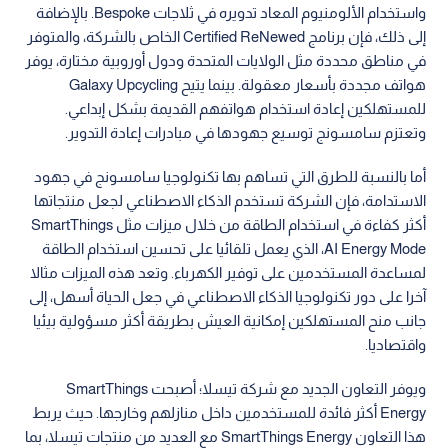
واستخدام الألومنيوم المعاد تدويره في ثلاجات Bespoke. بالإضافة
إلى ذلك، فإن برنامج Certified ReNewed الخاص بالشركة، والمتوفر
في مناطق محددة مثل الولايات المتحدة ودول أوروبية مختارة، يوفر
هواتف مجددة بأسعار معقولة. بينما يتيح Galaxy Upcycling
للمستهلكين إعادة استخدام هواتفهم القديمة بشكل إبداعي.
وتعتزم سامسونج توسيع جهودها في مبادرات إعادة التدوير.
أما بالنسبة للطرق التي تساهم بها تكنولوجيا سامسونج في جهود
الاستدامة، فإن الشركة تستخدم الذكاء الاصطناعي لجعل منتجاتها
أكثر كفاءة في استخدام الطاقة من خلال ميزات مثل SmartThings
AI Energy Mode، الذي يعمل تلقائيا على تحسين استخدام الطاقة
لمساعدة المستخدمين على توفير الكهرباء. وتعد هذه الميزات مثالا
آخرا على دور تكنولوجيا الذكاء الاصطناعي في جعل الحياة أسهل، إلى
جانب منح المستهلكين إمكانية العيش بطريقة أكثر مسؤولية بيئيا
واقتصاديا.
ويوفر التعاون الجديد مع شركة تيسلا؛ أصبحت SmartThings
Energy أكثر فائدة للمستخدمين داخل منازلهم وخارجها. حيث يربط
هذا التعاون SmartThings Energy مع العديد من منتجات تيسلا، بما