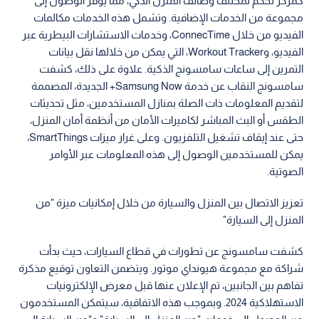
كمركز تحكم لمختلف وظائف المنزل الذكي، مما يوفر الوصول إلى
مجموعة من الخدمات الإضافية. وتشمل هذه الخدمات مكالمات
الفيديو من خلال ConnecTime، وخدمات الاستشارات البيطرية عبر
الفيديو، وWorkout Tracker، التي يمكن من خلالها نقل بيانات
التمرين إلى ساعات سامسونج الذكية. علاوة على ذلك، كشفت
سامسونج النقاب عن خدمة Samsung Now+ الجديدة، المصممة
لتقديم المعلومات ذات الصلة بمنازل المستخدمين، مثل تحديثات
الطقس أو البث المباشر لكاميرات الأمان من أنظمة أمان المنزل،
حتى عند إيقاف تشغيل التلفزيون. وعلى غرار ميزات SmartThings،
يمكن للمستخدمين الوصول إلى هذه المعلومات عبر الأوامر
الصوتية.
تعزيز الاتصال بين المنزل والسيارة من خلال إمكانيات ميزة "من
المنزل إلى السيارة"
كشفت سامسونج عن تطورات في قطاع السيارات، حيث بدأت
شراكة مع مجموعة هيونداي موتور. ويتضمن التعاون توقيع مذكرة
تفاهم بين الجانبين، تم الإعلان عنها قبل معرض الإلكترونيات
الاستهلاكية 2024. وبموجب هذه الاتفاقية، سيتمكن المستخدمون