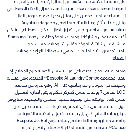
على شاشة الثلاجة، مما يمكنها من إرسال الإشعارات مع اقتراب
الموعد المحدد. وتهدف هذه الميزات المستندة إلى الذكاء الاصطناعي
إلى مساعدة المستخدمين على تقليل هدر الطعام وتوفير المال
وتبني عادات أكثر وعيا بالبيئة. فيما تعمل مجموعة Anyplace
Induction من سامسونج على تعزيز اتصال الذكاء الاصطناعي بشكل
أكبر، حيث يمكن مشاركة الوصفات المحفوظة على Samsung Food
مباشرة على شاشة الموقد مقاس 7 بوصات، مما يسمح
للمستخدمين باتباع تعليمات الطهي بسهولة أثناء إعداد وجبات
الطعام.
ويمتد تقنية الذكاء الاصطناعي من لتشمل الأجهزة خارج المطبخ. إذ
تتميز مجموعة Bespoke AI Laundry Combo™ الجديدة، وهي غسالة
ومجفف في نموذج واحد، بخاصية AI Hub، وهو عبارة عن شاشة
LCD مقاس 7 بوصات تعمل كمركز تحكم بديهي لإدارة الغسيل.
تعمل هذه الواجهة على تبسيط عملية الغسيل والتجفيف، مما يوفر
دورات مخصصة من خلال التعلم وتذكر عادات المستخدمين عبر
خوارزميات التعلم الآلي. إلى جانب ذلك فإن المكنسة الكهربائية
والممسحة الروبوتية القادمة من سامسونج Bespoke Jet Bot
Combo™، تستفيد من تقنية الذكاء الاصطناعي لتعزيز تجربة