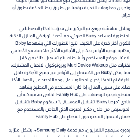
SmartTag2، يمكن للمستخدمين تتبع أنشطة حيواناتهم الأليفة
وتخزين معلومات التعريف رقميا عن طريق ربط العلامة بطوق أو
حزام.
وخلال مناقشة جونغ، تم التركيز على قدرات الذكاء الاصطناعي
المتطورة لمساعد Bixby الصوتي، مما أحدث ثورة في المنازل الذكية
لتكون أكثر قدرة على التكيف. تتيح التطورات التي يشهدها Bixby
إمكانية توجيه الأوامر بذكاء إلى الأجهزة الأكثر ملاءمة، مع الأخذ في
الاعتبار موقع المستخدم وأنشطته. يتم تسهيل ذلك من خلال
تقنيات مثل Multi Device Wakeup وبروتوكول الاتصال المشترك،
مما يمكن Bixby من الاستماع إلى الأوامر عبر جميع الأجهزة داخل
الغرفة ثم تنفيذ الإجراء المطلوب على وجه التحديد على الجهاز الأكثر
صلة. على سبيل المثال، إذا كان المستخدم في المطبخ يشاهد
مقطع فيديو للوصفات على Family Hub الخاص به، فيمكنه أن
ينادي "مرحبا Bixby! تشغيل الموسيقى!" سيقوم Bixby بتشغيل
الموسيقى من خلال مكبر الصوت الذكي الخاص بالمستخدم مع
ضمان استمرار الفيديو دون انقطاع على Family Hub.
بدوره سيصبح التلفزيون، مع خدمة Samsung Daily+، بشكل متزايد