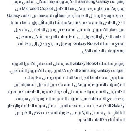
وهواتف Samsung Galaxy الذكية، ويدمجها بشكل أساسي فيما
يبدو وكأنه جهاز موحد. يمكن هذا التكامل Microsoft Copilot من
تحديد موقع الرسائل النصية أو قراءتها أو تلخيصها من هاتف Galaxy
الذكي الخاص بالمستخدم، كما يمكنه إنشاء الرسائل وإرسالها تلقائيا
من جهاز الكمبيوتر نيابة عن المستخدم. ودون الحاجة إلى تشغيل
الهاتف الذكي أو الوصول إلى التطبيقات الفردية بشكل منفصل،
تتمتع سلسلة Galaxy Book4 بوصول سريع وذكي إلى وظائف
ومعلومات الهاتف الذكي.
وتوفر سلسلة Galaxy Book4 القدرة على استخدام الكاميرا القوية
لهواتف Samsung Galaxy الذكية ككاميرا ويب للكمبيوتر الشخصي،
مما يتيح استخدامها لإجراء مكالمات الفيديو على تطبيقات
المؤتمرات الافتراضية. ويمكن للمستخدمين التبديل بسهولة بين
الكاميرتين الأمامية والخلفية على أجهزة الكمبيوتر الخاصة بهم بنقرة
واحدة، مع الاستفادة من الميزات المتنوعة المتوفرة في هواتف
Galaxy الذكية، حيث تساعد هذه الميزات، مثل تمويه الخلفية والإطار
التلقائي، في تحسين التركيز على صورة المتحدث بغض النظر عن
البيئة أثناء مكالمات الفيديو.