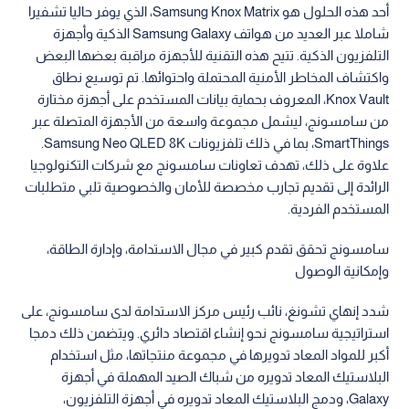
أحد هذه الحلول هو Samsung Knox Matrix، الذي يوفر حاليا تشفيرا
شاملا عبر العديد من هواتف Samsung Galaxy الذكية وأجهزة
التلفزيون الذكية. تتيح هذه التقنية للأجهزة مراقبة بعضها البعض
واكتشاف المخاطر الأمنية المحتملة واحتوائها. تم توسيع نطاق
Knox Vault، المعروف بحماية بيانات المستخدم على أجهزة مختارة
من سامسونج، ليشمل مجموعة واسعة من الأجهزة المتصلة عبر
SmartThings، بما في ذلك تلفزيونات Samsung Neo QLED 8K.
علاوة على ذلك، تهدف تعاونات سامسونج مع شركات التكنولوجيا
الرائدة إلى تقديم تجارب مخصصة للأمان والخصوصية تلبي متطلبات
المستخدم الفردية.
سامسونج تحقق تقدم كبير في مجال الاستدامة، وإدارة الطاقة،
وإمكانية الوصول
شدد إنهاي تشونغ، نائب رئيس مركز الاستدامة لدى سامسونج، على
استراتيجية سامسونج نحو إنشاء اقتصاد دائري. ويتضمن ذلك دمجا
أكبر للمواد المعاد تدويرها في مجموعة منتجاتها، مثل استخدام
البلاستيك المعاد تدويره من شباك الصيد المهملة في أجهزة
Galaxy، ودمج البلاستيك المعاد تدويره في أجهزة التلفزيون،