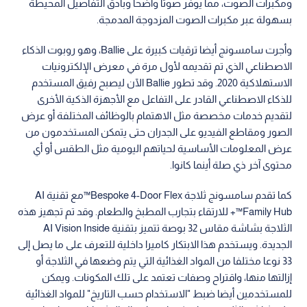
ومكبرات الصوت، مما يوفر صوتا واضحا وبأدق التفاصيل المحيطة
بسهولة عبر مكبرات الصوت المزدوجة المدمجة.
وأجرت سامسونج أيضا ترقيات كبيرة على Ballie، وهو روبوت الذكاء
الاصطناعي الذي تم تقديمه لأول مرة في معرض الإلكترونيات
الاستهلاكية 2020. وقد تطور Ballie الآن ليصبح رفيق المستخدم
للذكاء الاصطناعي القادر على التفاعل مع الأجهزة الذكية الأخرى
لتقديم خدمات مخصصة مثل الاهتمام بالوظائف المختلفة أو عرض
الصور ومقاطع الفيديو على الجدران حتى يتمكن المستخدمون من
عرض المعلومات الأساسية لحياتهم اليومية مثل الطقس أو أي
محتوى آخر ذي صلة أينما كانوا.
كما تقدم سامسونج ثلاجة Bespoke 4-Door Flex™مع تقنية AI
Family Hub™+ للارتقاء بتجارب المطبخ والطعام. وقد تم تجهيز هذه
الثلاجة بشاشة مقاس 32 بوصة تتميز بتقنية AI Vision Inside
الجديدة. ويستخدم هذا الابتكار كاميرا داخلية للتعرف على ما يصل إلى
33 نوعا مختلفا من المواد الغذائية التي يتم وضعها في الثلاجة أو
إزالتها منها، واقتراح وصفات تعتمد على تلك المكونات. ويمكن
للمستخدمين أيضا ضبط "الاستخدام حسب التاريخ" للمواد الغذائية