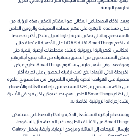
أجهزة سامسونج، تصبح هذه الأجهزة أكثر ذكاء، وبالتالي، تعزيز
تجاربهم اليومية.
ويعد الذكاء الاصطناعي المكاني هو المفتاح لتمكين هذه الرؤية، من
خلال مساعدة الأجهزة على فهم مساحة المعيشة والروتين الخاص
بالمستخدم، وبالتالي تمكين تجربة إدارة المنزل بشكل أكثر تخصيصا.
تستخدم SmartThings تقنية LiDAR على الأجهزة المتصلة مثل
المكانس الكهربائية الروبوتية لإنشاء مخططات أرضية رقمية حتى
يتمكن المستخدمون من التحقق بسهولة من حالة جميع أجهزتهم
وموقعها. وفي شهر مارس، ستقوم SmartThings بطرح عرض
الخريطة ثلاثي الأبعاد الذي تمت ترقيته للحصول على تجربة أكثر
تفصيلا على الهواتف الذكية وأجهزة التلفزيون من سامسونج. علاوة
على ذلك، سيسمح رمز QR للمستخدمين بإضافة العائلة والأصدقاء
إلى نظام SmartThings الخاص بهم، بحيث يمكن لكل فرد في الأسرة
إنشاء إجراءاته الروتينية الخاصة به.
وباستخدام أجهزة الاستشعار الذكية والذكاء الاصطناعي، ستتمكن
SmartThings من اكتشاف الظروف غير العادية، مثل السقوط،
وإرسال تنبيهات إلى العائلة ومزودي الرعاية. وأيضا، بفضل Galaxy