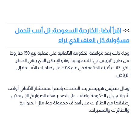
اقرأ أيضا : الخارجية السعودية: تل أبيب تتحمل
مسؤولية كل العنف الذي نراه
وجاء ذلك بعد موافقة الحكومة الألمانية على عملية بيع 150 صاروخا
من طراز "ايريس-تي" للسعودية، وهو الإعلان الذي ينهي الحظر
الذي كانت أقرته الحكومة في عام 2018 على صادرات الأسلحة إلى
الرياض.
وقال ستيفن هيبيسترايت، المتحدث باسم المستشار الألماني أولاف
شولتس، إن الحكومة وافقت على تصدير هذه الصواريخ التي يمكن
إطلاقها من الطائرات على أهداف محمولة جوا، مثل الصواريخ
والطائرات والمسيرات.