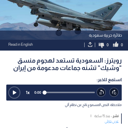
طائرة حربية سعودية
Read in English
0
0
رويترز: السعودية تستعد لهجوم منسق
"وشيك" تشنه جماعات مدعومة من إيران
استمع للخبر:
1
x
0:00
ملاحظة: النص المسموع ناتج عن نظام آلي
نشر :
منذ 15 ساعة
|
عربي دولي