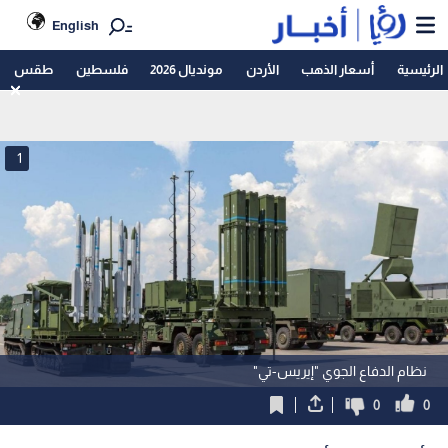
English
الرئيسية
أسعار الذهب
الأردن
مونديال 2026
فلسطين
طقس
1
نظام الدفاع الجوي "إيريس-تي"
0
0