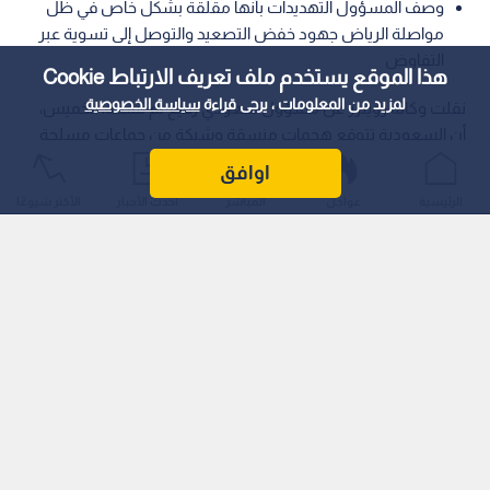
وصف المسؤول التهديدات بأنها مقلقة بشكل خاص في ظل
مواصلة الرياض جهود خفض التصعيد والتوصل إلى تسوية عبر
التفاوض
هذا الموقع يستخدم ملف تعريف الارتباط Cookie
لمزيد من المعلومات ، يرجى قراءة
سياسة الخصوصية
نقلت وكالة رويترز عن مسؤول سعودي رفيع لم تسمه، الخميس،
أن السعودية تتوقع هجمات منسقة وشيكة من جماعات مسلحة
عراقية وجماعة الحوثيين في اليمن، انطلاقا من حدودها الشمالية
اوافق
والجنوبية، وبإشراف من الحرس الثوري الإيراني.
الرئيسية
عواجل
المباشر
أحدث الأخبار
الأكثر شيوعًا