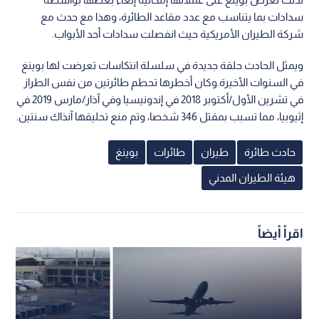
سدادات بما يتناسب مع عدد مقاعد الطائرة، وهذا مع حدث مع
شركة الطيران الأمريكية حيث انفصلت سدادات أحد الأبواب.
ويمثل الحادث حلقة جديدة في سلسلة انتكاسات تعرضت لها بوينغ
في السنوات الأخيرة.وكان أخطرها تحطم طائرتين من نفس الطراز
في تشرين الأول/أكتوبر 2018 في إندونيسيا وفي آذار/مارس 2019 في
إثيوبيا، مما تسبب بمقتل 346 شخصا، وتم منع تحليقها آنذاك سنتين.
حادث طائرة
طيران
طائرات
بوينغ
هيئة الطيران المدني
اقرأ أيضاً