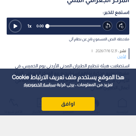
استمع للخبر:
1
x
0:00
ملاحظة: النص المسموع ناتج عن نظام آلي
نشر :
12:31 2026/7/16
|
الأردن
استضافت هيئة تنظيم الطيران المدني الأردني يوم الخميس، في
مقرها توقيع مذكرة تفاهم استراتيجية مع المركز الجغرافي الملكي
هذا الموقع يستخدم ملف تعريف الارتباط Cookie
الأردني، في خطوة تهدف إلى دمج أحدث البيانات الجيومكانية في
لمزيد من المعلومات ، يرجى قراءة
سياسة الخصوصية
أعمال الطيران المدني.
اوافق
الرئيسية
عواجل
المباشر
أحدث الأخبار
الأكثر شيوعًا