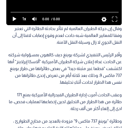
1x
0:00
/ 0:00
وقال إن حركة الطيران العالمية لم تتأثر بحادثة الطائرة التي تعتبر
وفقا للمعايير العالمية شبه حادث لعدم وقوع إصابات لافتا إلى أن
النقل الجوي لا زال وسيلة النقل الآمنة.
وأقر الرئيس التنفيذي لشركة بوينغ ديف كالهون بمسؤولية شركته
عن الحادث غداة إعلان شركة الطيران الأميركية "ألاسكا إيرلاينز" أنها
اكتشفت "قطعا غير مثبتة جيدا" في بعض طائراتها من طراز بوينغ
737 ماكس 9، وذلك بعد ثلاثة أيام من تعرض إحدى طائراتها من
نفس هذا الطراز لحادث أثناء تحليقها.
وعقب الحادث أمرت إدارة الطيران الفيدرالية الأميركية بمنع 171
طائرة من هذا الطراز من التحليق لحين إخضاعها لعمليات فحص، ما
ادى إلى إلغاء أكثر من ألف رحلة.
وطائرة "بوينغ 737 ماكس 9" مزودة بالعديد من مخارج الطوارئ ،
لذلك تعرض بوينغ على عملائها إمكانية إلغاء بعضها بواسطة