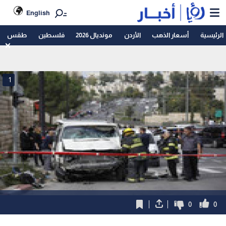
English
الرئيسية
أسعار الذهب
الأردن
مونديال 2026
فلسطين
طقس
1
0
0