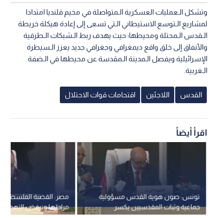
وتشكل الـعمليات العسكرية الـمتواصلة في مخيم قلنديا امتدادا
لمشاريع الـتوسع الاستيطاني الـتي تسعى إلى إعادة هيكلة خريطة
الـقدس الـمحتلة ومحيطها؛ حيث يهدف ربط الـشبكات الـطرقية
والأنفاق إلى خلق واقع ديمغرافي وجغرافي جديد يعزز الـسيطرة
الإسرائيلية ويفصل الـمدينة الـمقدسة عن محيطها في الـضفة
الـغربية.
القدس
اللاجئين
اقتحامات قوات الاحتلال
اقرأ أيضاً
تونس: صون هوية القدس مسؤولية
مصر: القضية الفلسطينية
جماعية وثبات المقدسيين يكسر
مراحلها ونرفض التهجير و
مخططات التهويد
ونتصدي لتقويض الوصاية 