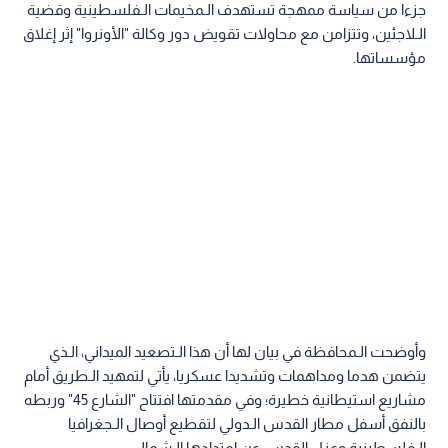
جزءا من سياسة ممهجة تستهدف الـمخيمات الـفلسطينية وقضية
الـلاجئين، وتتزامن مع محاولات تقويض دور وكالة "الأونروا" إثر إغلاق
مؤسساتها.
وأوضحت الـمحافظة في بيان لها أن هذا الـتصعيد الميداني، الـذي
يتضمن هدما ومداهمات وتشديدا عسكريا، يأتي لتمهيد الـطريق أمام
مشاريع استيطانية خطيرة؛ وفي مقدمتها افتتاح "الشارع 45" وربطه
بالنفق أسفل مطار القدس الـدولي لتقطيع أوصال الـجغرافيا
الـفلسطينية وعزل القدس عن امتدادها الـشمالي.