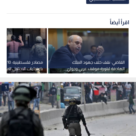
اقرأ أيضاً
القاضي: نقف خلف جهود الملك
مصادر فلسطينية
الهادفة لبلورة موقف عربي ودولي
باعتداءات الاحتلال المتوا
يوقف انتهاكات الاحتلال
مخيم قلنديا
1