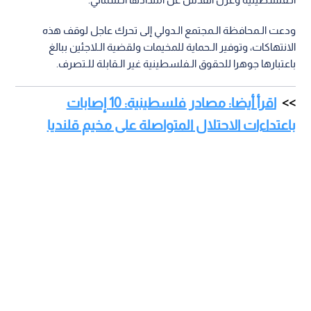
ودعت الـمحافظة الـمجتمع الـدولي إلى تحرك عاجل لوقف هذه
الانتهاكات، وتوفير الـحماية للمخيمات ولقضية الـلاجئين ببالغ
باعتبارها جوهرا للحقوق الـفلسطينية غير الـقابلة للـتصرف.
اقرأ أيضا: مصادر فلسطينية: 10 إصابات
باعتداءات الاحتلال المتواصلة على مخيم قلنديا