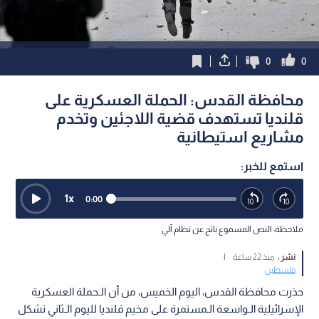
0
0
محافظة القدس: الحملة العسكرية على
قلنديا تستهدف قضية اللاجئين وتخدم
مشاريع استيطانية
استمع للخبر:
1
x
0:00
ملاحظة: النص المسموع ناتج عن نظام آلي
نشر :
منذ 22 ساعة
|
فلسطين
حذرت محافظة القدس، اليوم الخميس، من أن الـحملة العسكرية
الإسرائيلية الـواسعة الـمستمرة على مخيم قلنديا لليوم الـثاني تشكل