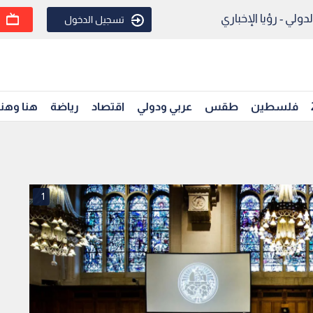
ولي - رؤيا الإخباري
تسجيل الدخول
فلسطين
طقس
عربي ودولي
اقتصاد
رياضة
هنا وهن
1