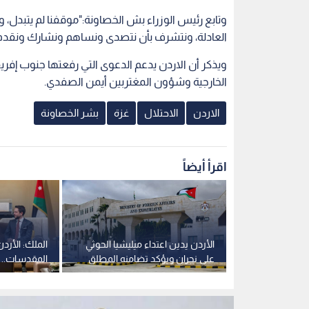
وتابع رئيس الوزراء بش الخصاونة:"موقفنا لم يتبد
العادلة، ونتشرف بأن نتصدى ونساهم ونشارك ونقدم 
ويذكر أن الاردن يدعم الدعوى التي رفعتها جنوب إفري
الخارجية وشؤون المغتربين أيمن الصفدي.
الاردن
الاحتلال
غزة
بشر الخصاونة
اقرأ أيضاً
عتبر خارطة
الأردن يدين اعتداء ميليشيا الحوثي
الملك: الأرد
زة" إنجازا
على نجران ويؤكد تضامنه المطلق
المقدسات.. 
سب الوقت
مع السعودية
الاضطرابات 