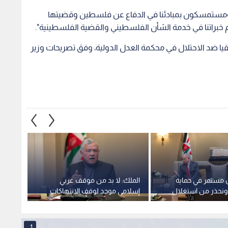
ل، ومستمسكون بمبادئنا في الدفاع عن فلسطين وقضيتها
خبراتنا في خدمة الشأن الفلسطيني والقضية الفلسطينية".
قيا ضد الاحتلال في محكمة العدل الدولية، وفق تصريحات وزير
ن مستمر في حماية
الملك: لا بد من موقف عربي
الصفدي
ونحذر من استغلال
إسلامي موحد لوقف الانتهاكات
القدس
لفرض واقع جديد
الإسرائيلية غير القانونية في
"لعب ب
الأقصى
1