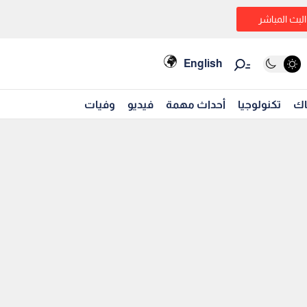
البث المباشر
English
اك
تكنولوجيا
أحداث مهمة
فيديو
وفيات