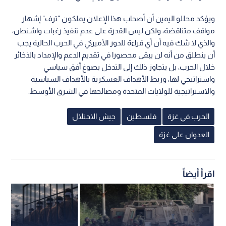
ويؤكد محللو اليمين أن أصحاب هذا الإعلان يملكون "ترف" إشهار
مواقف متناقضة، ولكن ليس القدرة على عدم تنفيذ رغبات واشنطن،
والذي لا شك فيه أن أي قراءة للدور الأميركي في الحرب الحالية يجب
أن ينطلق من أنه لن يبقى محصورا في تقديم الدعم والإمداد بالذخائر
خلال الحرب، بل يتجاوز ذلك إلى التدخل بصوغ أفق سياسي
واستراتيجي لها، وربط الأهداف العسكرية بالأهداف السياسية
والاستراتيجية للولايات المتحدة ومصالحها في الشرق الأوسط.
الحرب في غزة
فلسطين
جيش الاحتلال
العدوان على غزة
اقرأ أيضاً