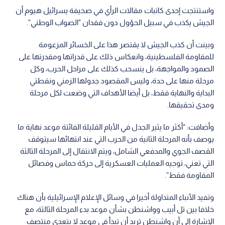
واستنتجت إحدى كاتبات مقالات الرأي في صحيفة يسرائيل هيوم أن
الجيش يكذب في سبيل الحؤول دون فقدان "الصواب الوطني".
وبينت أن كذب الجيش لا يقتصر هذا على الخسائر المزعومة
للمقاومة الفلسطينية، وانعكاس ذلك على قدراتها ومقدرتها على
الصمود والمواجهة، بل ينسحب كذلك على مراحل الحرب، وكل
مرحلة منها على حدة، وليس المقصود جدولها الزمني ونقطتي
البداية والنهاية فقط، بل أيضا الأهداف التي وضعت لكل مرحلة
ومدى تحقيقها.
وأضافت: “أكثر ما يثير الجدل في الأيام القليلة الفائتة موعد نهاية ما
يوصف بأنه المرحلة الثانية من الحرب التي عند انتهائها سيتوقف
القصف الجوي والمدفعي الشامل، ويتم الانتقال إلى المرحلة الثالثة
التي تعني، توجيه العمليات العسكرية إلى حركة حماس وفصائل
المقاومة فقط”.
وتفيد الأنباء المتداولة أخيرا في وسائل الإعلام الإسرائيلية بأن هناك
خلافا بين تل أبيب وواشنطن بشأن موعد بدء المرحلة الثالثة، مع
الإشارة إلى أن واشنطن تريد أن تبدأ في موعد لا يتعدى منتصف