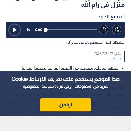
منزل في رام الله
استمع للخبر:
1
x
0:00
ملاحظة: النص المسموع ناتج عن نظام آلي
نشر :
1:27 2026/8/5
|
فلسطين
تشهد مناطق متفرقة من الضفة الغربية تصعيدا ميدانيا
متواصلا
هذا الموقع يستخدم ملف تعريف الارتباط Cookie
لمزيد من المعلومات ، يرجى قراءة
سياسة الخصوصية
أفاد مراسل "رؤيا" بإصابة نحو 20 فلسطينيا بحالات اختناق، بينهم
رضيعة وسيدة مسنة، إثر إلقاء قوات الاحتلال قنابل غاز داخل أحد
المنازل في قرية برقا شرقي رام الله، في الضفة الغربية المحتلة.
اوافق
الرئيسية
عواجل
المباشر
أحدث الأخبار
الأكثر شيوعًا