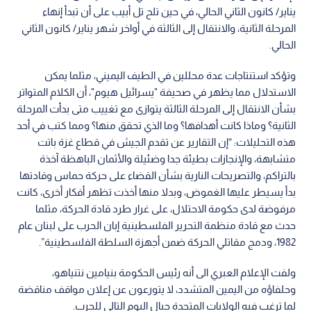
يناير/ كانون الثاني الحالي، في حين تلح تل أبيب على أن تبدأ إنهاء
المرحلة الثانية، والانتقال إلى الثالثة في أواخر شهر يناير/ كانون الثاني
الحالي.
وتؤكد استنتاجات عدة محللين في الطيف اليميني، مثلما يمكن
الاستدلال مما يظهر في صحيفة "يسرائيل هيوم"، أن الكلام المتواتر
بشأن الانتقال إلى المرحلة الثالثة يتوازى مع تغييب متى بدأت المرحلة
الثانية؟ وماذا كانت أهدافها؟ وما الذي تحقق منها؟ ومما كتب في أحد
هذه التحليلات: “إن التقارير عن تقدم الجيش في قطاع غزة باتت
متشابهة، والإنجازات بطيئة جدا وضئيلة والأثمان الباهظة آخذة
بالتراكم، والتصريحات النارية بشأن القضاء على حركة حماس وقادتها
بدأ يسيطر عليها الغموض، وبدلا منها أخذت تظهر أفكار أخرى، كانت
مرفوضة لدى حكومة الاحتلال، على غرار طرد قادة الحركة، مثلما
حدث مع قادة منظمة التحرير الفلسطينية إبان الحرب على لبنان عام
1982، ودمج مقاتلي الحركة ضمن أجهزة السلطة الفلسطينية”.
ولفت الإعلام العبري الى أنه رئيس الحكومة بنيامين نتنياهو،
وحلفاؤه من اليمين المتشدد، لا يتورعون عن إعلان مواقف مناقضة
لما ترغب فيه الولايات المتحدة حيال اليوم التالي للحرب.