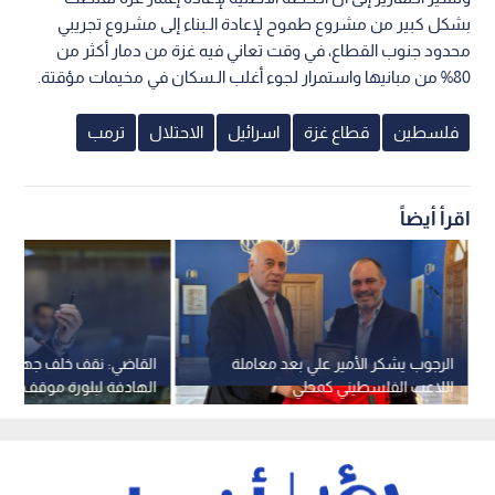
بشكل كبير من مشروع طموح لإعادة الـبناء إلى مشروع تجريبي
محدود جنوب القطاع، في وقت تعاني فيه غزة من دمار أكثر من
80% من مبانيها واستمرار لجوء أغلب الـسكان في مخيمات مؤقتة.
فلسطين
قطاع غزة
اسرائيل
الاحتلال
ترمب
اقرأ أيضاً
الرجوب يشكر الأمير علي بعد معاملة
القاضي: نقف خلف جهود ا
اللاعب الفلسطيني كمحلي
الهادفة لبلورة موقف عرب
يوقف انتهاكات الاحتلال