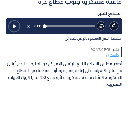
قاعدة عسكرية جنوب قطاع غزة
استمع للخبر:
1
x
0:00
ملاحظة: النص المسموع ناتج عن نظام آلي
نشر :
19:59 2026/8/6
|
فلسطين
أصدر مجلس السلام الـتابع للرئيس الأمريكي دونالد ترمب، الذي أنشئ
في يناير للإشراف على إعادة إعمار غزة، أول عقد بناء في القطاع
الـمنكوب، لإنشاء قاعدة عسكرية بدائية تسع 150 جنديا لإيواء القوات
المغربية.