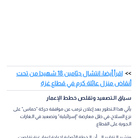
اقرأ أيضا: انتشال جثامين 18 شهيدا من تحت
أنقاض منزل عائلة كرم في قطاع غزة
سياق الـتصعيد وتقلص خطط الإعمار
يأتي هذا الـتطور بعد إعلان ترمب عن موافقة حركة "حماس" على
نزع السلاح، في ظل معارضة "إسرائيلية" وتصعيد في الـغارات
الـجوية على القطاع.
وتشير الـتقارير إلى أن الـخطة الأصلية لإعادة إعمار غزة تقلصت