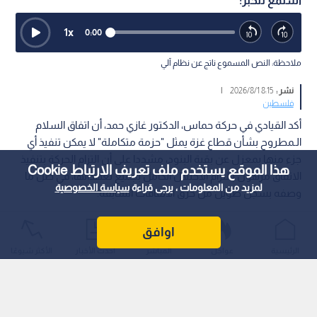
استمع للخبر:
1
x
0:00
ملاحظة: النص المسموع ناتج عن نظام آلي
نشر :
8:15 2026/8/1
|
فلسطين
أكد القيادي في حركة حماس، الدكتور غازي حمد، أن اتفاق السلام
الـمطروح بشأن قطاع غزة يمثل "حزمة متكاملة" لا يمكن تنفيذ أي
جزء منها بمعزل عن بقية البنود، مشددا على أن التزام الحركة بتنفيذ
هذا الموقع يستخدم ملف تعريف الارتباط Cookie
الاتفاق مرهون بالتزام الاحتلال الكامل بجميع تعهداتها، في ظل ما
لمزيد من المعلومات ، يرجى قراءة
سياسة الخصوصية
وصفه بسجل طويل من خرق الاتفاقات السابقة.
اوافق
الرئيسية
عواجل
المباشر
أحدث الأخبار
الأكثر شيوعًا