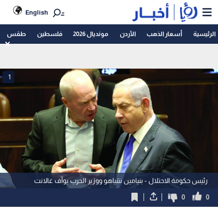
English
الرئيسية
أسعار الذهب
الأردن
مونديال 2026
فلسطين
طقس
1
رئيس حكومة الاحتلال - بنيامين نتنياهو ووزير الحرب يوآف غالانت
0
0