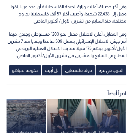
وفي آخر حصيلة، أعلنت وزارة الصحة الفلسطينية أن عدد من ارتقوا
وصل إلى 22,438 شهيدا، وأصيب أكثر 57 ألف فلسطينيا بجروح
مختلفة، منذ السابع من تشرين الأول/ أكتوبر الماضي.
وفي المقابل، أعلن الاحتلال مقتل نحو 1200 مستوطن وجندي، فيما
أقر جيش الاحتلال الإسرائيلي بمقتل 509 ضابطا وجنديا منذ 7 تشرين
الأول/أكتوبر، بينهم 175 قتيلا منذ بدء الاحتلال العملية البرية في
القطاع في السابع والعشرين من تشرين الأول/ أكتوبر الماضي.
الحرب في غزة
دولة فلسطين
تل أبيب
حكومة نتنياهو
اقرأ أيضاً
عباس يستقبل الحمد الله ويؤكد إجراء
شهداء وإصابات في قص