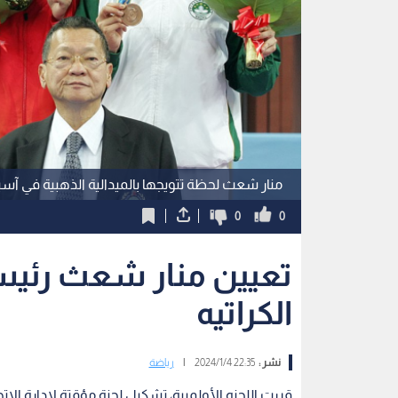
منار شعث لحظة تتويجها بالميدالية الذهبية في آسياد غ
0
0
تعيين منار شعث رئيسة 
الكراتيه
نشر :
22:35 2024/1/4
|
رياضة
قررت اللجنه الأولمبية، تشكيل لجنة مؤقتة لإدارة الاتح