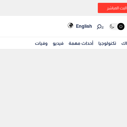
البث المباشر
English
اك
تكنولوجيا
أحداث مهمة
فيديو
وفيات