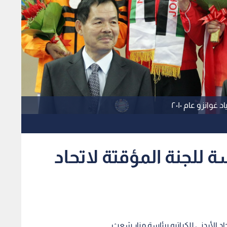
وانزو عام ٢٠١٠
للجنة المؤقتة لاتحاد
اد الأردني للكراتيه برئاسة منار شعث.