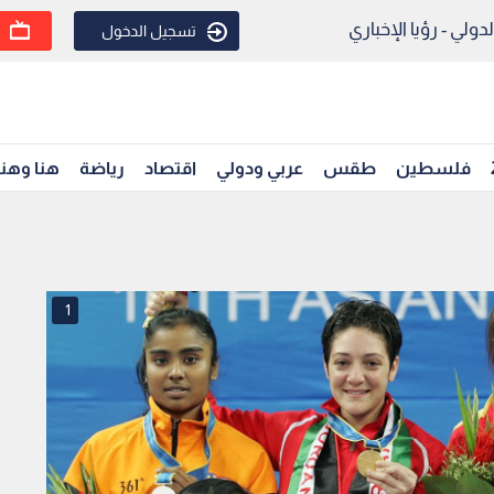
ولي - رؤيا الإخباري
تسجيل الدخول
فلسطين
طقس
عربي ودولي
اقتصاد
رياضة
هنا وهن
1