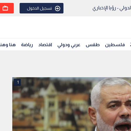
ولي - رؤيا الإخباري
تسجيل الدخول
فلسطين
طقس
عربي ودولي
اقتصاد
رياضة
هنا وهن
1