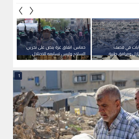
بات في قصف
حماس: اتفاق غزة ينص على تخزين
مجلس 
زل ومرافق طبية
السلاح وليس تسليمه للاحتلال
حماس ع
من اتف
قطاع 
1