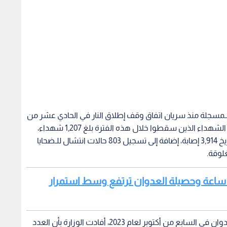
مسجلة منذ سريان اتفاق وقف إطلاق النار في الحادي عشر من
أكتوبر الـماضي؛ إذ أظهرت الإحصاءات أن إجمالي عدد الشهداء الذين سقطوا خلال هذه الفترة بلغ 1,207 شهداء،
بينما بلغ إجمالي عدد الإصابات الـمسجلة منذ ذلك التاريخ 3,914 إصابة، إضافة إلى تسجيل 803 حالات انتشال للـضحايا
لوقة.
قرأ أيضا: صحة غزة: 3 شهداء خلال 24 ساعة وحصيلة العدوان ترتفع وسط استمرار
وفيما يتعلق بالحصيلة التراكمية الشاملة منذ بداية العدوان في السابع من أكتوبر لعام 2023، أفادت الوزارة بأن العدد