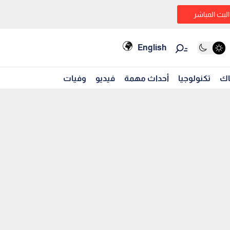
البث المباشر
English
اك
تكنولوجيا
أحداث مهمة
فيديو
وفيات