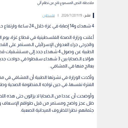
ملاحظة: النص المسموع ناتج عن نظام آلي
نشر :
11:19 2026/7/28
|
فلسطين
4 شهداء و14 إصابة في غزة خلال 24 ساعة وارتفاع حصيلة العدوان إلى 73,333 شهيدا
أعلنت وزارة الصحة الفلسطينية في قطاع غزة، يوم الثل
والجرحى جراء العدوان الإسرائيلي الـمستمر على القط
الطبية عن وصول 4 شهداء جدد إلى مست
هؤلاء الـضحايا بين 3 شهداء سقطوا في ح
يعالج منها في المشافي.
الفترة نفسها، في حين تواجه الـمنظومة الصحية وطوا
وأوضحت أن عددا من الـضحايا لا يزالون حتى هذه الل
ظل عجز واضح ومستمر من قبل طواقم الإسعاف والدف
جثمانهم؛ نظرا للظروف الميدانية الصعبة.