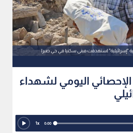
ة "إسرائيلية" استهدفت مبنى سكنيا في حي صبرا
 الإحصائي اليومي لشهداء
يلي
1
x
0:00