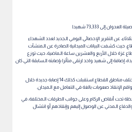
اثاء، عن التقرير الإحصائي اليومي الـجديد لعدد الشهداء
اع، حيث كشفت البيانات الميدانية الصادرة عن الـمنشآت
شفيات قطاع غزة خلال الأربع والعشرين ساعة الـماضية، حيث توزع
وادث جديدة، إضافة إلى شهيد واحد ارتقى متأثرا بإصابته الـسابقة التي كان
وأكدت الوزارة في نشرتها الطبية أن المشافي في مختلف مناطق القطاع استقبلت كذلك 14 إصابة جديدة خلال
قم الإنقاذ صعوبات بالغة في التعامل مع الـميدان.
حظة تحت أنقاض الركام وعلى جوانب الطرقات الـمختلفة، في
اع الـمدني عن الوصول إليهم وإنقاذهم أو انتشال