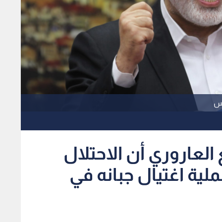
اس
العاروري أن الاحتلال
ية اغتيال جبانه في