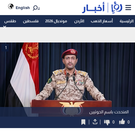
English
الرئيسية
أسعار الذهب
الأردن
مونديال 2026
فلسطين
طقس
1
المتحدث باسم الحوثيين
0
0