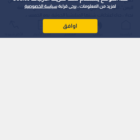
لمزيد من المعلومات ، يرجى قراءة
سياسة الخصوصية
اليمن"، اللواء الركن تركي المالكي، عن إصابة (11) مدنيا في منطقة
نجران جراء اعتداءات شنتها الميليشيا الحوثية، يوم الخميس.
اوافق
الرئيسية
عواجل
المباشر
أحدث الأخبار
الأكثر شيوعًا
وأوضح اللواء الـمالكي أن الإصابات توزعت كالآتي:
اقرأ أيضا: أ ف ب: ارتفاع حصيلة هجوم الحوثيين
على معسكرات تابعة للقوات الحكومية في اليمن