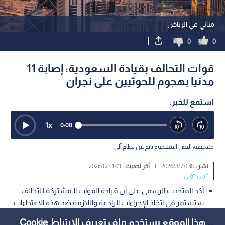
مباني في الرياض
0
0
قوات التحالف بقيادة السعودية: إصابة 11
مدنيا بهجوم للحوثيين على نجران
استمع للخبر:
1
x
0:00
ملاحظة: النص المسموع ناتج عن نظام آلي
نشر :
0:38 2026/8/7
|
آخر تحديث :
1:09 2026/8/7
عربي دولي
أكد المتحدث الرسمي على أن قيادة القوات الـمشتركة للتحالف
ستستمر في اتخاذ الإجراءات الرادعة واللازمة ضد هذه الاعتداءات
هذا الموقع يستخدم ملف تعريف الارتباط Cookie
صرح المتحدث الرسمي باسم قوات التحالف "تحالف دعم الشرعية في