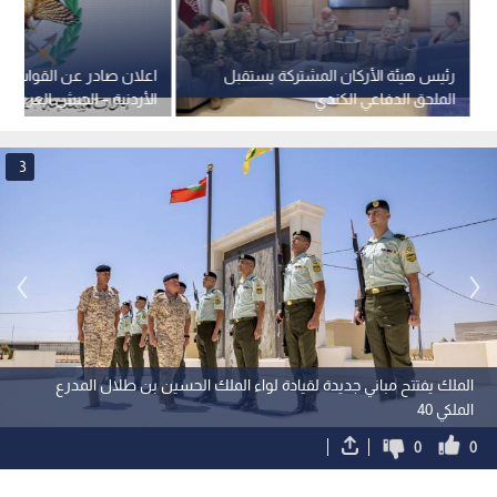
رئيس هيئة الأركان المشتركة يستقبل
اعلان صادر عن القوات ا
الملحق الدفاعي الكندي
الأردنية – الجيش العربي
3
الملك يفتتح مباني جديدة لقيادة لواء الملك الحسين بن طلال المدرع
الملكي 40
0
0