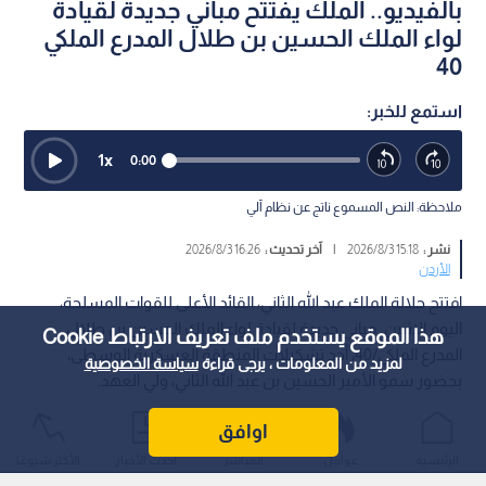
بالفيديو.. الملك يفتتح مباني جديدة لقيادة
لواء الملك الحسين بن طلال المدرع الملكي
40
استمع للخبر:
1
x
0:00
ملاحظة: النص المسموع ناتج عن نظام آلي
نشر :
15:18 2026/8/3
|
آخر تحديث :
16:26 2026/8/3
الأردن
افتتح جلالة الملك عبد الله الثاني، القائد الأعلى للقوات المسلحة،
اليوم الاثنين، مباني جديدة لقيادة لواء الملك الحسين بن طلال
هذا الموقع يستخدم ملف تعريف الارتباط Cookie
المدرع الملكي/40، أحد تشكيلات المنطقة العسكرية الوسطى،
لمزيد من المعلومات ، يرجى قراءة
سياسة الخصوصية
بحضور سمو الأمير الحسين بن عبد الله الثاني، ولي العهد.
اوافق
الرئيسية
عواجل
المباشر
أحدث الأخبار
الأكثر شيوعًا