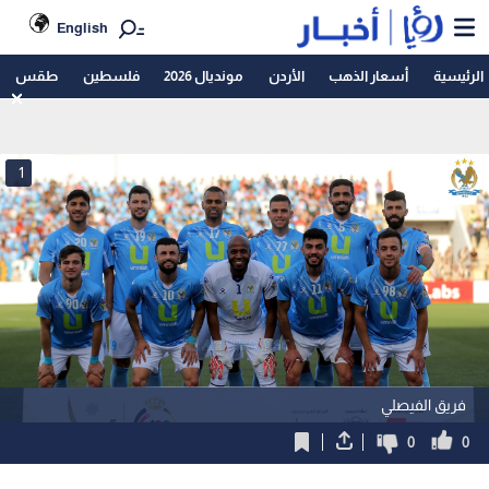
English
الرئيسية
أسعار الذهب
الأردن
مونديال 2026
فلسطين
طقس
1
فريق الفيصلي
0
0