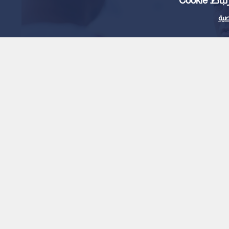
Cooki
ية
ا ولايته الثانية مع ريال
1
x
0:00