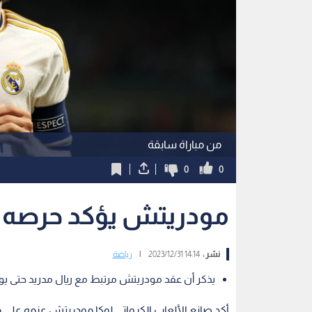
من مباراة سابقة
0
0
مودريتش يؤكد حرصه عل
نشر :
14:14 2023/12/31
|
رياضة
يذكر أن عقد مودريتش مرتبط مع ريال مدريد حتى يونيو 4
أكد صانع الألعاب الكرواتي لوكا مودريتش عزمه على م