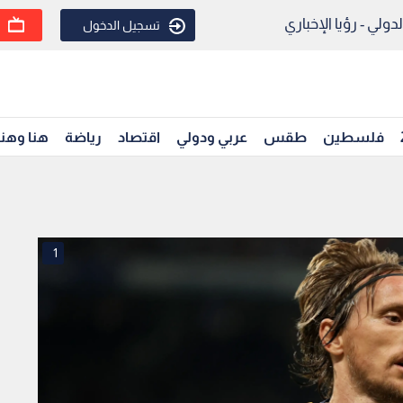
ولي - رؤيا الإخباري
تسجيل الدخول
فلسطين
طقس
عربي ودولي
اقتصاد
رياضة
هنا وهن
1