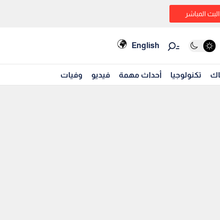
البث المباشر
English
اك
تكنولوجيا
أحداث مهمة
فيديو
وفيات