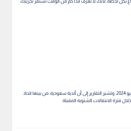
عمر 38 عاما: "أريد الاستمتاع بكل لحظة، لأنك لا تعرف أبدا كم من الوقت تستمر تجربتك
يذكر أن عقد مودريتش مرتبط مع ريال مدريد حتى يونيو 2024، وتشير التقارير إلى أن أندية سعودية، من بينها اتحاد
ال فترة الانتقالات الشتوية المقبلة.