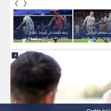
ب موقف البرازيلي
رغبة بالبقاء في أوروبا.. صلاح
تعثر 
نيور مع ريال مدريد
يرفض ملايين الدوري السعودي
"مفاجئ
4