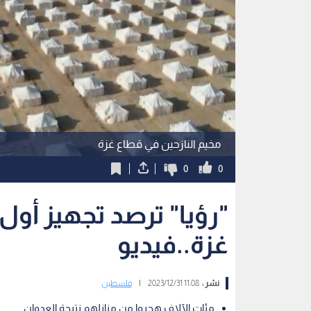
مخيم النازحين في قطاع غزة
0
0
"رؤيا" ترصد تجهيز أول
غزة..فيديو
نشر :
11:08 2023/12/31
|
فلسطين
مئات الآلاف هجروا من منازلهم نتيجة العدوان