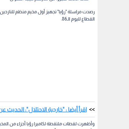
رصدت مراسلة "رؤيا" تجهيز أول مخيم منظم للنازحين 
القطاع لليوم الـ86.
اقرأ أيضا : "خارجية الاحتلال": الحديث
وأظهرت لقطات ملتقطة لكاميرا رؤيا أجزاء من المخيم