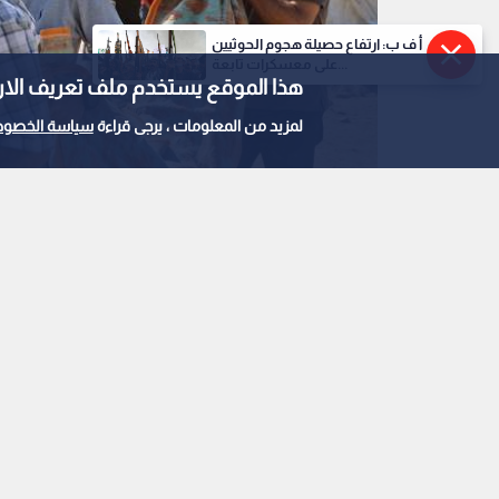
أ ف ب: ارتفاع حصيلة هجوم الحوثيين
على معسكرات تابعة...
هذا الموقع يستخدم ملف تعريف الارتباط e
لمزيد من المعلومات ، يرجى قراءة
سياسة الخصوص
جثامين الفلسطينيين الذين استشهدوا إثر غارة جوي
0
0
صحة غزة تصدر التقرير
وجرحى العدوان الإسرائ
استمع للخبر: