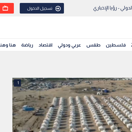
ولي - رؤيا الإخباري
تسجيل الدخول
فلسطين
طقس
عربي ودولي
اقتصاد
رياضة
هنا وهن
1