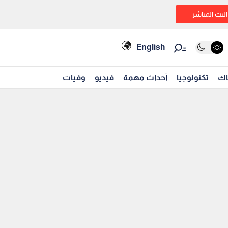
البث المباشر
English
اك
تكنولوجيا
أحداث مهمة
فيديو
وفيات