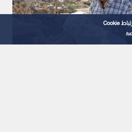
Cooki
ية
ة "إسرائيلية" استهدفت مبنى سكنيا في حي صبرا
 الإحصائي اليومي لشهداء
يلي