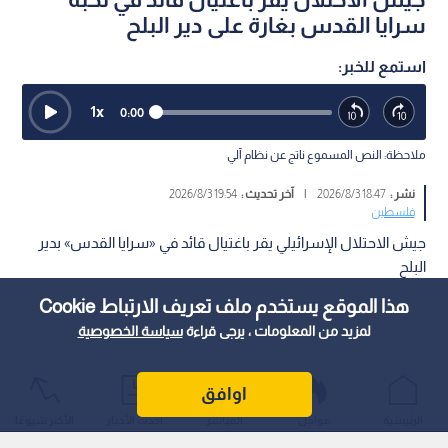
سرايا القدس بغارة على دير البلح
استمع للخبر:
1
x
0:00
ملاحظة: النص المسموع ناتج عن نظام آلي
نشر :
18:47 2026/8/3
|
آخر تحديث :
19:54 2026/8/3
فلسطين
جيش الاحتلال الإسرائيلي يقر باغتيال قائد في «سرايا القدس» بدير
البلح
هذا الموقع يستخدم ملف تعريف الارتباط Cookie
لمزيد من المعلومات ، يرجى قراءة
سياسة الخصوصية
اوافق
الرئيسية
عواجل
المباشر
أحدث الأخبار
الأكثر شيوعًا