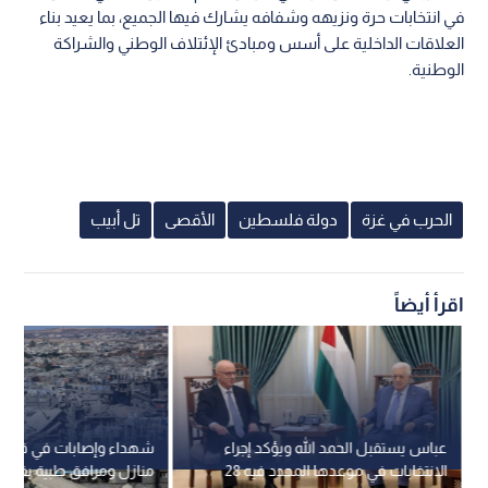
في انتخابات حرة ونزيهه وشفافه يشارك فيها الجميع، بما يعيد بناء
العلاقات الداخلية على أسس ومبادئ الإئتلاف الوطني والشراكة
الوطنية.
الحرب في غزة
دولة فلسطين
الأقصى
تل أبيب
اقرأ أيضاً
عباس يستقبل الحمد الله ويؤكد إجراء
شهداء وإصابات في قص
الانتخابات في موعدها المحدد فيه 28
منازل ومرافق طبية بقطاع