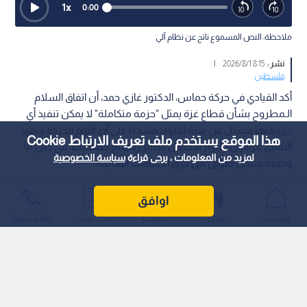
1
x
0:00
ملاحظة: النص المسموع ناتج عن نظام آلي
نشر :
8:15 2026/8/1
|
فلسطين
أكد القيادي في حركة حماس، الدكتور غازي حمد، أن اتفاق السلام
الـمطروح بشأن قطاع غزة يمثل "حزمة متكاملة" لا يمكن تنفيذ أي
جزء منها بمعزل عن بقية البنود، مشددا على أن التزام الحركة بتنفيذ
هذا الموقع يستخدم ملف تعريف الارتباط Cookie
الاتفاق مرهون بالتزام الاحتلال الكامل بجميع تعهداتها، في ظل ما
لمزيد من المعلومات ، يرجى قراءة
سياسة الخصوصية
وصفه بسجل طويل من خرق الاتفاقات السابقة.
اوافق
الرئيسية
عواجل
المباشر
أحدث الأخبار
الأكثر شيوعًا