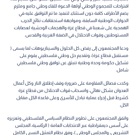
اقتراحات للمجموع الوطني أولها؛ الدعوة للقاء وطني جامع وملزم
يضم الأطراف كافة دون استثناء، لتنفيذ ما تم التوافق عليه في
الحوارات الوطنية السابقة، ومواجهة استحقاقات نتائج الحرب
الهمجية على شعبنا في قطاع غزة والهجمات الوحشية لعصابات
المستوطنين وقوات الاحتلال في الضفة الغربية والقدس.
ودعا المجتمعون إلى رفض كل الحلول والسيناريوهات لما يسمى (
مستقبل قطاع غزة)، وتقديم حل وطني فلسطيني يقوم على
تشكيل حكومة وحدة وطنية تنبثق عن توافق وطني فلسطيني
شامل.
وكدت فصائل المقاومة على ضرورة وقف إطلاق النار وكل أعمال
العدوان بشكل نهائي، وانسحاب قوات الاحتلال من قطاع غزة
كشرط قبل إجراء عملية تبادل للأسرى وعلى قاعدة الكل مقابل
الكل.
واتفق المجتمعون على تطوير النظام السياسي الفلسطيني وتعزيزه
على أسس ديمقراطية عبر الانتخابات العامة ( الرئاسية، المجلس
التشريعي، والمجلس الوطني )، وفق نظام التمثيل النسبي الكامل