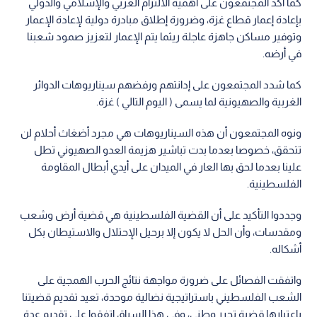
كما أكد المجتمعون على أهمية ‏الالتزام العربي والإسلامي والدولي
بإعادة إعمار قطاع غزة، وضرورة إطلاق مبادرة دولية لإعادة الإعمار
وتوفير مساكن جاهزة عاجلة ريثما يتم الإعمار لتعزيز صمود شعبنا
في أرضه.
كما شدد المجتمعون على إدانتهم ورفضهم سيناريوهات الدوائر
الغربية والصهيونية لما يسمى ( اليوم التالي ) غزة.
ونوه المجتمعون أن هذه السيناريوهات هي مجرد أضغاث أحلام لن
تتحقق، خصوصا بعدما بدت تباشير هزيمة العدو الصهيوني تطل
علينا بعدما لحق بها العار في الميدان على أيدي أبطال المقاومة
الفلسطينية.
وجددوا التأكيد على أن القضية الفلسطينية هي قضية أرض وشعب
ومقدسات، وأن الحل لا يكون إلا برحيل الإحتلال والاستيطان بكل
أشكاله.
واتفقت الفصائل على ضرورة مواجهة نتائج الحرب الهمجية على
الشعب الفلسطيني باستراتيجية نضالية موحدة، تعيد تقديم قضيتنا
باعتبارها قضية تحرر وطني، وفي هذا السياق اتفقوا على تقديم عدة