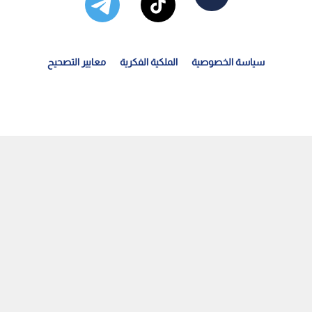
سياسة الخصوصية
الملكية الفكرية
معايير التصحيح
لاتحاد يختتم مشواره في بطولة غرب آسيا لأندية السيدات