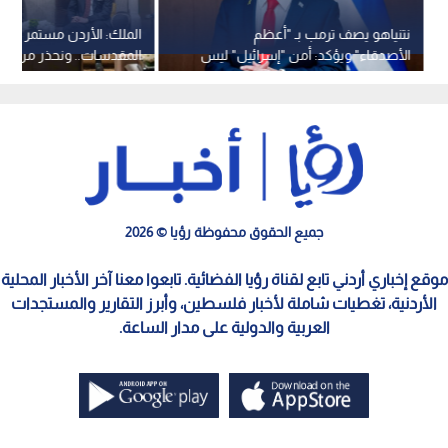
نتنياهو يصف ترمب بـ "أعظم
الملك: الأردن مستمر في ح
الأصدقاء" ويؤكد: أمن "إسرائيل" ليس
المقدسات.. ونحذر من اس
محل تفاوض
الاضطرابات لفرض واقع ج
جميع الحقوق محفوظة رؤيا © 2026
موقع إخباري أردني تابع لقناة رؤيا الفضائية. تابعوا معنا آخر الأخبار المحلية
الأردنية، تغطيات شاملة لأخبار فلسطين، وأبرز التقارير والمستجدات
العربية والدولية على مدار الساعة.