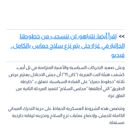
اقرأ أيضا: نتنياهو: لن ننسحب من خطوطنا
الحالية في غزة حتى يتم نزع سلاح حماس بالكامل..
فيديو
وعلى صعيد التحركات السياسية والأمنية المتزامنة في تل أبيب،
كشفت هيئة البث العبرية ("كان 11") أن جيش الاحتلال يعتزم عرض
ثلاثة "خطوط حمراء" على القيادة السياسية، تتعلق بـ "خارطة
الطريق" التي أطلقها "مجلس السلام" لتنفيذ المرحلة الثانية من
اتفاق غزة.
وتتضمن هذه الشروط العسكرية الحفاظ على حرية التحرك الميداني
الكاملة للجيش، وإخضاع عمليات نزع السلاح وتخزينه لرقابة خارجية
مستقلة.