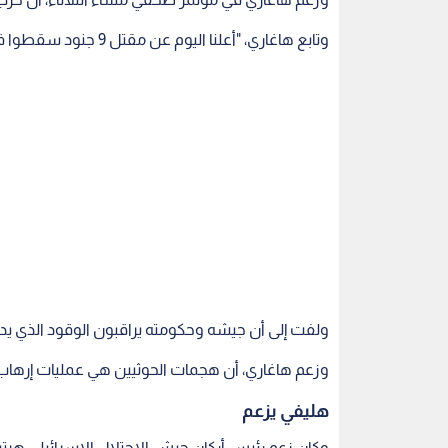
وتابع هاغاري، "أعلنا اليوم عن مقتل 9 جنود سقطوا في معارك بغزة".
ولفت إلى أن جيشه وحكومته يراقبون الوقود الذي يد
وزعم هاغاري، أن هجمات الحوثيين هي عمليات إرهاب إير
هليفي يزعم
وكان زعم رئيس أركان جيش الاحتلال الإسرائيلي ه