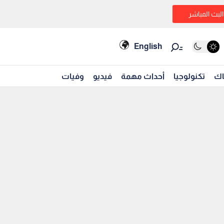
البث المباشر
English
اك
تكنولوجيا
أحداث مهمة
فيديو
وفيات