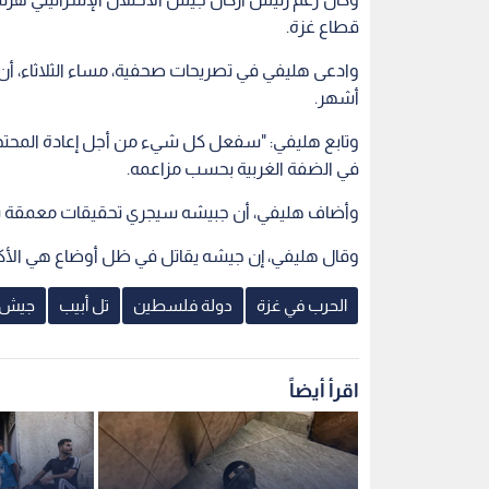
قطاع غزة.
وادعى هليفي في تصريحات صحفية، مساء الثلاثاء، 
أشهر.
وتابع هليفي: "سفعل كل شيء من أجل إعادة المحتجزي
في الضفة الغربية بحسب مزاعمه.
وأضاف هليفي، أن جبيشه سيجري تحقيقات معمقة بشأن ملابسات ما جرى في
وقال هليفي، إن جيشه يقاتل في ظل أوضاع هي الأكثر
الحرب في غزة
دولة فلسطين
تل أبيب
جيش ا
اقرأ أيضاً