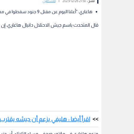
نشر :
21:58 2023/12/26
|
فلسطين
هاغاري: "أعلنا اليوم عن مقتل 9 جنود سقطوا في معارك بغزة"
قال المتحدث باسم جيش الاحتلال دانيال هاغاري، إن 
اقرأ أيضا : هليفي يزعم أن جيشه يقت
وزعم هاغاري في مؤتمر صحفي مساء الثلاثاء، أن حزب