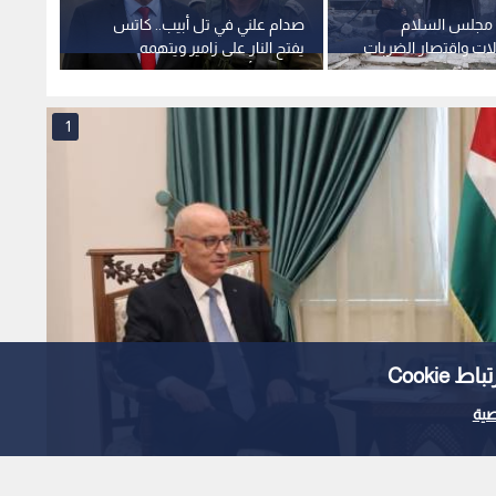
غ مجلس السلام
صدام علني في تل أبيب.. كاتس
مراسل 
لات واقتصار الضربات
يفتح النار على زامير ويتهمه
الاحتل
ت الفورية بغزة
بمخالفة أوامره
المست
1
Cooki
ية