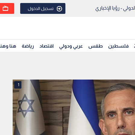
ولي - رؤيا الإخباري
تسجيل الدخول
فلسطين
طقس
عربي ودولي
اقتصاد
رياضة
هنا وهن
1