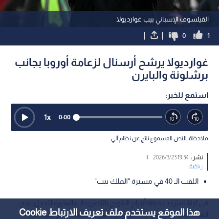
الفيلسوف الإسباني بيب غوارديولا
0
1
غوارديولا يرشح أرسنال لزعامة أوروبا بجانب
برشلونة والبايرن
استمع للخبر:
1
x
0:00
ملاحظة: النص المسموع ناتج عن نظام آلي
نشر :
19:34 2026/3/23
|
رياضة
اللقب الـ 40 في مسيرة "الملك بيب"
في ليلة امتزجت فيها أفراح التتويج بالتصريحات المثيرة للجدل، نجح
هذا الموقع يستخدم ملف تعريف الارتباط Cookie
الفيلسوف الإسباني بيب غوارديولا في خطف الأنظار بعيدا عن