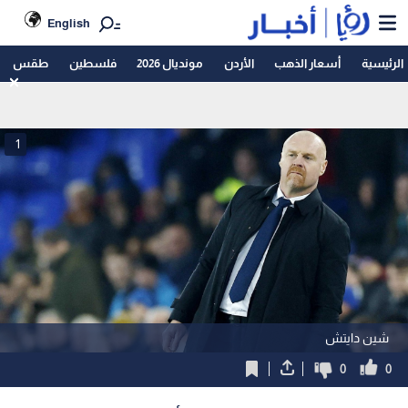
English
الرئيسية
أسعار الذهب
الأردن
مونديال 2026
فلسطين
طقس
1
شين دايتش
0
0