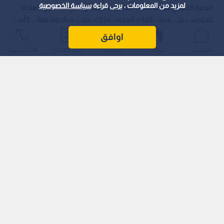
لمزيد من المعلومات ، يرجى قراءة
سياسة الخصوصية
منصة التتويج، بعدما نصب منافسه "أرسنال" مرشحا فوق العادة
للجلوس على عرش القارة العجوز، وذلك عقب مواجهة نهائي كأس
رابطة الأندية الإنجليزية المحترفة (EFL Cup).
اوافق
الرئيسية
عواجل
المباشر
أحدث الأخبار
الأكثر شيوعًا
اقرأ أيضا: زلزال "أوبتا" يصدم مدريد.. الحاسوب
العملاق يختار بطلا غير متوقع لأوروبا!