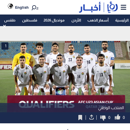
English
الرئيسية
أسعار الذهب
الأردن
مونديال 2026
فلسطين
طقس
1
المنتخب الوطني
0
0