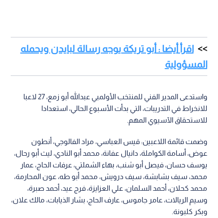
اقرأ أيضا : أبو تريكة يوجه رسالة لبايدن ويحمله
المسؤولية
واستدعى المدير الفني للمنتخب الأولمبي عبدالله أبو زمع، 27 لاعبا
للانخراط في التدريبات، التي بدأت الأسبوع الحالي، استعدادا
للاستحقاق الآسيوي المهم.
وضمت قائمة اللاعبين: قيس العباسي، مراد الفالوجي، أنطون
عوض، أسامة الكواملة، دانيال عفانة، محمد أبو النادي، ليث أبو رحال،
يوسف حسان، فيصل أبو شنب، بهاء الشملتي، عرفات الحاج، عمار
محمد، سيف بشابشة، سيف درويش، محمد أبو طه، عون المحارمة،
محمد كحلان، أحمد السلمان، علي العزايزة، فرج عيد، أحمد صبرة،
وسيم الريالات، عامر جاموس، عارف الحاج، بشار الذيابات، مالك علان،
وبكر كلبونة.