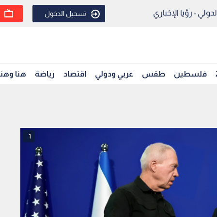
ولي - رؤيا الإخباري
تسجيل الدخول
فلسطين
طقس
عربي ودولي
اقتصاد
رياضة
هنا وهن
1