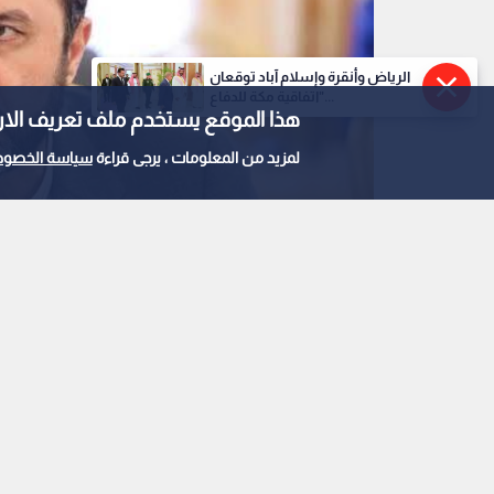
الرياض وأنقرة وإسلام آباد توقعان
"اتفاقية مكة للدفاع...
هذا الموقع يستخدم ملف تعريف الارتباط e
لمزيد من المعلومات ، يرجى قراءة
سياسة الخصوص
كاظم غريب آبادي مساعد وزير الخارجية الايراني
0
0
غريب آبادي: إعادة فت
بتنفيذ واشنطن لتعهد