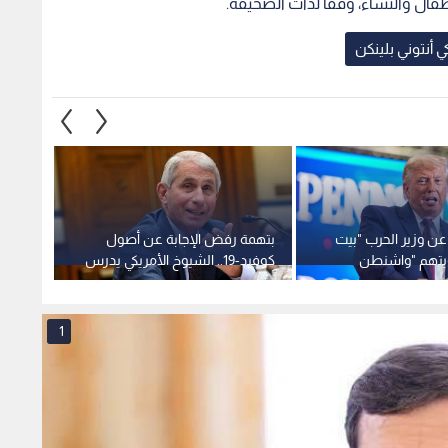
فال والنساء، وفقا لذات الصحيفة.
كي أنتوني بلينكن
عن وزير الحرب "بيت
بتهمة رفض الإجابة عن أصول
تقرير 
تهم "واشنطن
كوفيد-19.. الشيوخ الأمريكي يدرس
يتوقع 
يانة"
إحالة فاوتشي للادعاء العام
ترمب لـ 275 مليار 
1