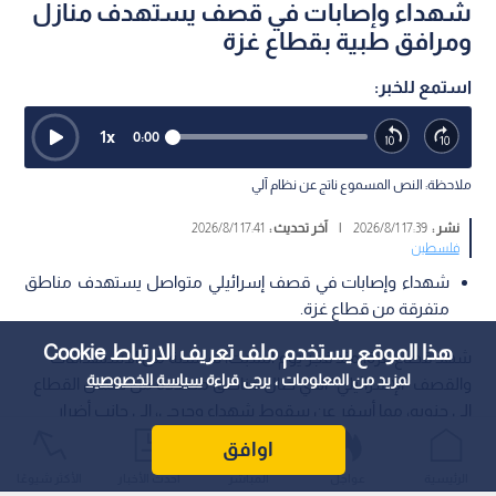
شهداء وإصابات في قصف يستهدف منازل
ومرافق طبية بقطاع غزة
استمع للخبر:
1
x
0:00
ملاحظة: النص المسموع ناتج عن نظام آلي
نشر :
17:39 2026/8/1
|
آخر تحديث :
17:41 2026/8/1
فلسطين
شهداء وإصابات في قصف إسرائيلي متواصل يستهدف مناطق
متفرقة من قطاع غزة.
هذا الموقع يستخدم ملف تعريف الارتباط Cookie
شهد قطاع غزة، منذ فجر يوم السبت، سلسلة من الاستهدافات
لمزيد من المعلومات ، يرجى قراءة
سياسة الخصوصية
والقصف "الإسرائيلي" الذي طال مناطق متعددة من شمال القطاع
إلى جنوبه، مما أسفر عن سقوط شهداء وجرحى، إلى جانب أضرار
طالت المنشآت الطبية والمنازل وخيام النازحين.
اوافق
الرئيسية
عواجل
المباشر
أحدث الأخبار
الأكثر شيوعًا