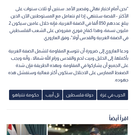
"نحن أمام اختبار نهائي وقصير الأمد. سنتين أو ثلاث سنوات على
الأكثر - القصة ستنتهي، إذا لم نتعامل مع المستوطنين الآن، الذين
يبلغ عددهم 850 ألفا في الضفة الغربية، فإنه خلال عامين سيكون 2
مليون نسمة، وهذا كفاح فوري مفروض على الشعب الفلسطيني
في الضفة الغربية والقدس أولا"، وفق العاروري.
ودعا العاروي إلى ضرورة أن تتوسع المقاومة لتشمل الضفة الغربية
بأكملها، إلى الخليل وبيت لحم والقدس ورام الله شمالا ، وأنه ويجب
على الجميع أن يشاركوا في المقاومة. وبهذه الطريقة فإن شدة
الضغط الممارس على الاحتلال ستكون أكثر فعالية وستفشل هذه
جهوده.
الحرب في غزة
دولة فلسطين
تل أبيب
حكومة نتنياهو
اقرأ أيضاً