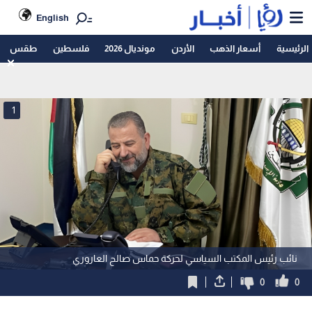
English
الرئيسية
أسعار الذهب
الأردن
مونديال 2026
فلسطين
طقس
1
نائب رئيس المكتب السياسي لحركة حماس صالح العاروري
0
0