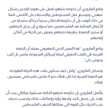
وتابع العاروري، أن حكومة نتنياهو تعمل على تهويد القدس بشكل
منهجي، وتوسيع عمل المستوطنين والاستيلاء على الأقصى، لافتا
في ذلك الوقت إلى أن حكومة الاحتلال ستبدأ حربا أو سلسلة من
الأعمال العدائية ضد الفلسطينيين مما سيؤدي إلى رحيل الجماهير،
أو ستزيد الضغط بطريقة تجعلهم يتعبون من الحياة في أماكن
إقامتهم.
وتابع ألعاروري: "هذا اليمين الديني الصهيوني يعتقد أن الضفة
الغربية هي القلب الحقيقي لدولة إسرائيل المزعومة، وليس تل أبيب
وغوش دان".
وتساءل العاروري، "ولكن كيف سيكون قلب هذه الدولة اليهودية
هو الضفة الغربية، إذا كان هناك نحو 4 ملايين فلسطيني يعيشون
هناك.
وأكمل العاروري، إن حكومة نتنياهو الحالية مستقرة، وبالتالي يجب أن
تؤخذ على محمل الجد، ولديها رؤية وإمكانيات، لذلك وبحسب حديثه،
يجب التحرك بكل القوة التي يمتلكها الشعب الفلسطيني.